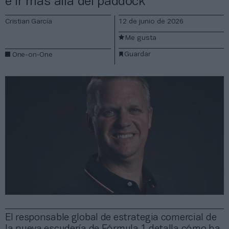
e ir más allá del paddock”
Cristian García
12 de junio de 2026
Me gusta
Guardar
One-on-One
El responsable global de estrategia comercial de
la nueva escudería de Fórmula 1 detalla cómo ha