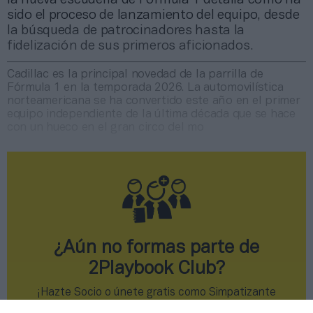
sido el proceso de lanzamiento del equipo, desde
la búsqueda de patrocinadores hasta la
fidelización de sus primeros aficionados.
Cadillac es la principal novedad de la parrilla de
Fórmula 1 en la temporada 2026. La automovilística
norteamericana se ha convertido este año en el primer
equipo independiente de la última década que se hace
con un hueco en el gran circo del mo
¿Aún no formas parte de
2Playbook Club?
¡Hazte Socio o únete gratis como Simpatizante
para leer este contenido!