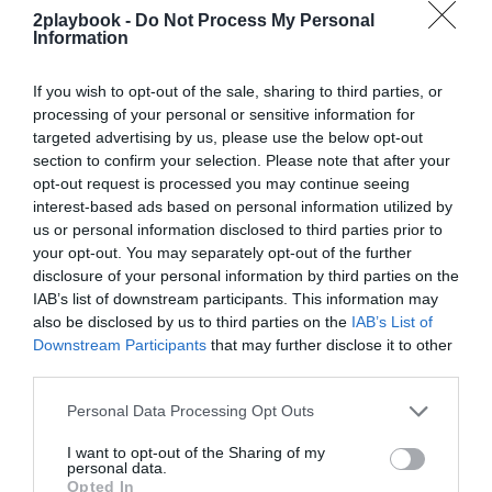
2playbook -
Do Not Process My Personal
¡Suscríbete!
Inicia sesión
Information
If you wish to opt-out of the sale, sharing to third parties, or
processing of your personal or sensitive information for
targeted advertising by us, please use the below opt-out
Compartir
section to confirm your selection. Please note that after your
opt-out request is processed you may continue seeing
Imprimir
interest-based ads based on personal information utilized by
us or personal information disclosed to third parties prior to
Índex
2P
your opt-out. You may separately opt-out of the further
disclosure of your personal information by third parties on the
IAB’s list of downstream participants. This information may
Fórmula 1
also be disclosed by us to third parties on the
IAB’s List of
Downstream Participants
that may further disclose it to other
third parties.
Publicidad
Personal Data Processing Opt Outs
I want to opt-out of the Sharing of my
2P
2Playbook Club
personal data.
Opted In