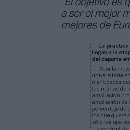
“El objetivo es
a ser el mejor 
mejores de Eur
La práctica
llegan a la eta
del deporte en
Aquí la mayo
universitaria s
o entidades dep
las rutinas de 
ampliación pro
ampliación de l
porcentaje de 
los que quiera
sólo los que c
través de club