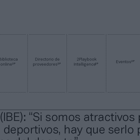
Biblioteca
Directorio de
2Playbook
2P
Eventos
2P
2P
2P
online
proveedores
Intelligence
(IBE): “Si somos atractivos
 deportivos, hay que serlo 