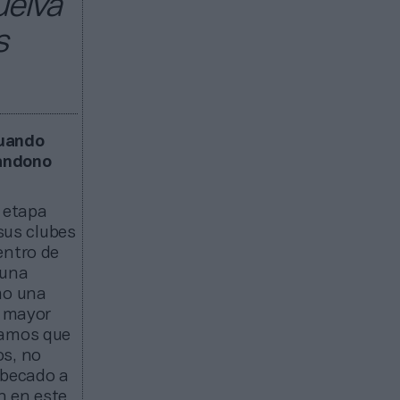
uelva
s
cuando
bandono
 etapa
 sus clubes
entro de
 una
mo una
n mayor
camos que
os, no
 becado a
n en este