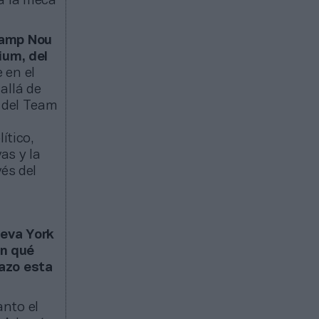
a la meca
Camp Nou
ium, del
e en el
allá de
s del Team
ítico,
as y la
vés del
ueva York
En qué
lazo esta
anto el