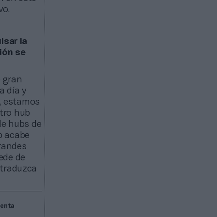
vo.
lsar la
ión se
e gran
a día y
, estamos
tro hub
de hubs de
b acabe
grandes
ede de
 traduzca
venta