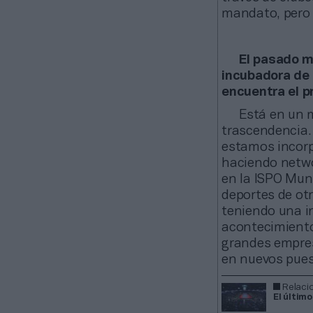
mandato, pero 
El pasado m
incubadora de 
encuentra el p
Está en un 
trascendencia.
estamos incorp
haciendo netwo
en la ISPO Muni
deportes de ot
teniendo una in
acontecimiento
grandes empres
en nuevos pues
Relaci
El último