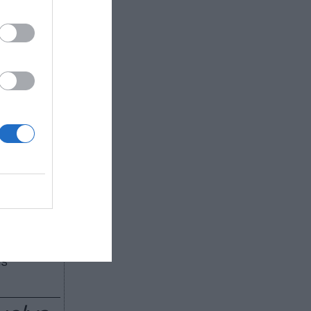
con el
tón de
muy
ne que
empos?
stema de
ucirse en
 que tiene
echo,
 centros
ás