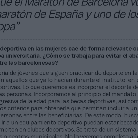
 que el Maratón de Barcelona v
maratón de España y uno de lo
opa”
 deportiva en las mujeres cae de forma relevante 
pa universitaria. ¿Cómo se trabaja para evitar el a
tre las barcelonesas?
ría de jóvenes que siguen practicando deporte en la
on aquellos que ya lo hacían durante el instituto, en
ortivas. Lo que queremos es incorporar el deporte d
las personas. Incorporamos al principio del mandato
gresiva de la edad para las becas deportivas, así co
os criterios para obtenerla que permitan incluir a u
personas entre las beneficiarias. De este modo, bus
n ir a un equipamiento deportivo puedan estar becad
ompiten en clubes deportivos. Se trata de un sistema
es o centros municipales. No lo veremos completo aú