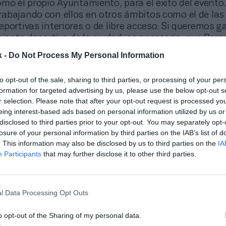
omo el propio Ayuntamiento, para el éxito del evento
abajando con ellos en otros ámbitos como el de las
portivas interiores o de libre acceso. Si queremos g
miento deportivo de la ciudad, es necesario que Barc
 y comprobar qué es lo que se hace en nuestro entorn
k -
Do Not Process My Personal Information
do nunca con Nueva York, pero ya estamos trabajan
iciones del nuevo Maratón de Barcelona, que recoge
to opt-out of the sale, sharing to third parties, or processing of your per
formation for targeted advertising by us, please use the below opt-out s
r selection. Please note that after your opt-out request is processed y
eing interest-based ads based on personal information utilized by us or
caréis del actual modelo de gestión de la prueba 
disclosed to third parties prior to your opt-out. You may separately opt-
a de Nueva York?
losure of your personal information by third parties on the IAB’s list of
. This information may also be disclosed by us to third parties on the
IA
una cosa que los distingue de cualquiera otra ciudad
Participants
that may further disclose it to other third parties.
r maratón del mundo, que es el grado de implicación
iene. Esto se traduce, en que toda la ciudad se vuel
 antes, durante, como después. Técnicamente, hace
s en la delimitación del propio recorrido, la ubicaci
l Data Processing Opt Outs
 de los puntos de avituallamiento, o los grupos de an
o opt-out of the Sharing of my personal data.
orme y seguimos en contacto con ellos para seguir