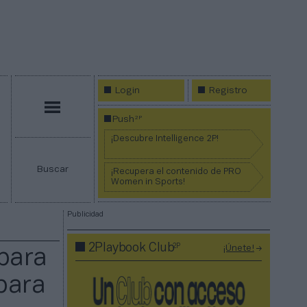
Login
Registro
Menú
2P
Push
¡Descubre Intelligence 2P!
Buscar
¡Recupera el contenido de PRO
Women in Sports!
Publicidad
2P
2Playbook Club
¡Únete!
 para
para