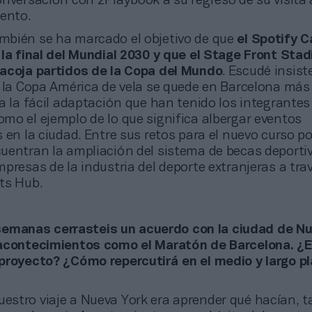
onversación con 2Playbook a su regreso de su visita 
ento.
ambién se ha marcado el objetivo de que
el Spotify 
 la final del Mundial 2030 y que el Stage Front Stad
acoja partidos de la Copa del Mundo
. Escudé insist
 la Copa América de vela se quede en Barcelona más 
a la fácil adaptación que han tenido los integrante
mo el ejemplo de lo que significa albergar eventos
 en la ciudad. Entre sus retos para el nuevo curso pol
uentran la ampliación del sistema de becas deportiv
presas de la industria del deporte extranjeras a tra
ts Hub.
emanas cerrasteis un acuerdo con la ciudad de N
 acontecimientos como el Maratón de Barcelona. ¿
proyecto? ¿Cómo repercutirá en el medio y largo p
uestro viaje a Nueva York era aprender qué hacían, t