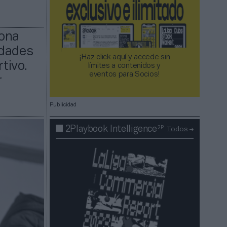
lona
udades
¡Haz click aquí y accede sin
tivo.
límites a contenidos y
eventos para Socios!​​​​​​​
r
Publicidad
2P
2Playbook Intelligence
Todos