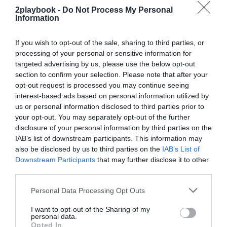
2playbook -
Do Not Process My Personal
¡Suscríbete!
Inicia sesión
Information
If you wish to opt-out of the sale, sharing to third parties, or
processing of your personal or sensitive information for
targeted advertising by us, please use the below opt-out
Compartir
section to confirm your selection. Please note that after your
opt-out request is processed you may continue seeing
Imprimir
interest-based ads based on personal information utilized by
us or personal information disclosed to third parties prior to
Índex
2P
your opt-out. You may separately opt-out of the further
disclosure of your personal information by third parties on the
IAB’s list of downstream participants. This information may
LBA
also be disclosed by us to third parties on the
IAB’s List of
Downstream Participants
that may further disclose it to other
third parties.
Publicidad
Personal Data Processing Opt Outs
I want to opt-out of the Sharing of my
2P
2Playbook Club
personal data.
Opted In