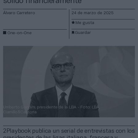
sólido financieramente”
Álvaro Carretero
24 de marzo de 2025
Me gusta
Guardar
One-on-One
Umberto Gandini, presidente de la LBA - Foto: LBA,
Ciamillo&Castoria
2Playbook publica un serial de entrevistas con los
presidentes de las ligas italiana, francesa y