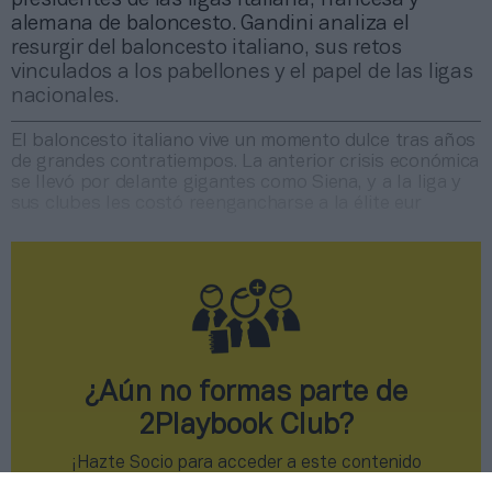
alemana de baloncesto. Gandini analiza el
resurgir del baloncesto italiano, sus retos
vinculados a los pabellones y el papel de las ligas
nacionales.
El baloncesto italiano vive un momento dulce tras años
de grandes contratiempos. La anterior crisis económica
se llevó por delante gigantes como Siena, y a la liga y
sus clubes les costó reengancharse a la élite eur
¿Aún no formas parte de
2Playbook Club?
¡Hazte Socio para acceder a este contenido
exclusivo!