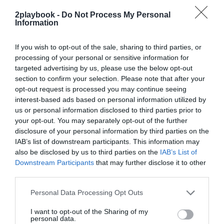
exclusivo!
2playbook -
Do Not Process My Personal
Information
¡Suscríbete!
Inicia sesión
If you wish to opt-out of the sale, sharing to third parties, or
processing of your personal or sensitive information for
targeted advertising by us, please use the below opt-out
Compartir
section to confirm your selection. Please note that after your
opt-out request is processed you may continue seeing
Imprimir
interest-based ads based on personal information utilized by
us or personal information disclosed to third parties prior to
your opt-out. You may separately opt-out of the further
Índex
2P
disclosure of your personal information by third parties on the
IAB’s list of downstream participants. This information may
ACB
also be disclosed by us to third parties on the
IAB’s List of
Downstream Participants
that may further disclose it to other
third parties.
Publicidad
Personal Data Processing Opt Outs
I want to opt-out of the Sharing of my
personal data.
2P
2Playbook Club