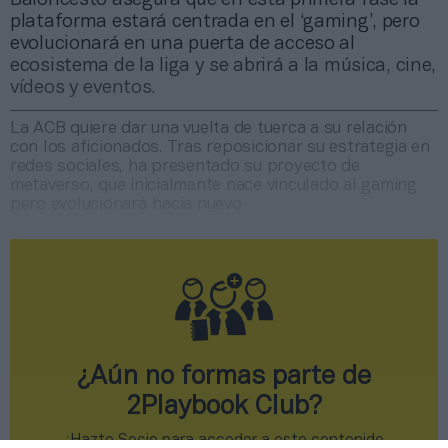
plataforma estará centrada en el ‘gaming’, pero
evolucionará en una puerta de acceso al
ecosistema de la liga y se abrirá a la música, cine,
vídeos y eventos.
La ACB quiere dar una vuelta de tuerca a su relación
con los aficionados. Tras reposicionar su estrategia en
redes sociales, ha presentado su proyecto de
metaverso, que inicialmente nace vinculado al gaming
pero evolucionará hacia nuevo
¿Aún no formas parte de
2Playbook Club?
¡Hazte Socio para acceder a este contenido