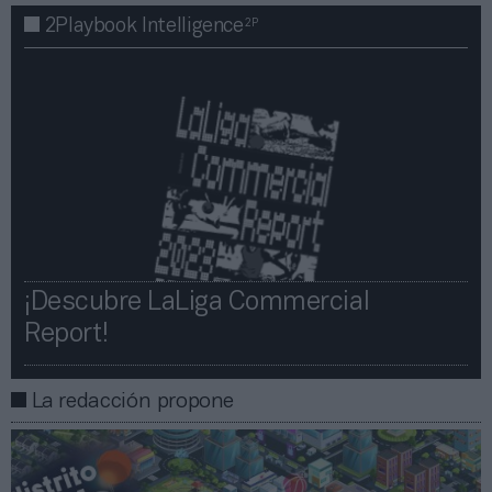
2P
2Playbook Intelligence
¡Descubre LaLiga Commercial
Report!​​
La redacción propone