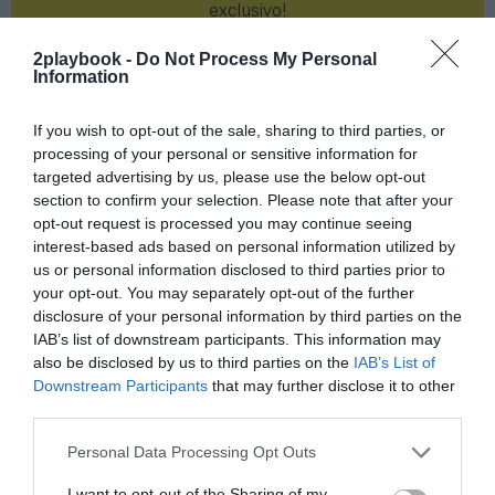
exclusivo!
¡Suscríbete!
Inicia sesión
2playbook -
Do Not Process My Personal
Information
If you wish to opt-out of the sale, sharing to third parties, or
processing of your personal or sensitive information for
Compartir
targeted advertising by us, please use the below opt-out
section to confirm your selection. Please note that after your
Imprimir
opt-out request is processed you may continue seeing
interest-based ads based on personal information utilized by
us or personal information disclosed to third parties prior to
Índex
2P
your opt-out. You may separately opt-out of the further
disclosure of your personal information by third parties on the
Joventut
IAB’s list of downstream participants. This information may
also be disclosed by us to third parties on the
IAB’s List of
NCAA
Downstream Participants
that may further disclose it to other
third parties.
Personal Data Processing Opt Outs
Publicidad
I want to opt-out of the Sharing of my