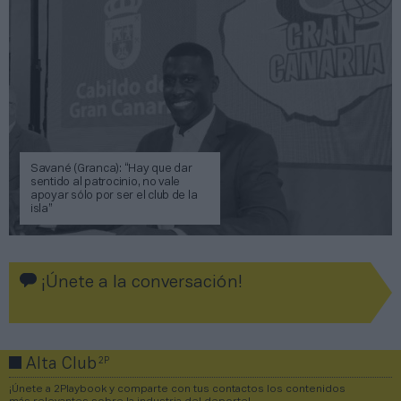
Savané (Granca): “Hay que dar
sentido al patrocinio, no vale
apoyar sólo por ser el club de la
isla”
¡Únete a la conversación!
2P
Alta Club
¡Únete a 2Playbook y comparte con tus contactos los contenidos