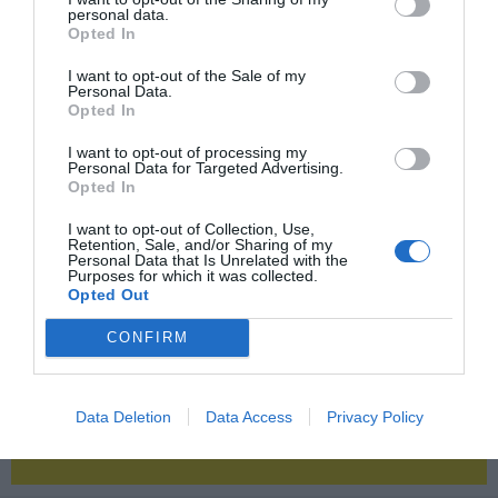
personal data.
Opted In
2P
2Playbook Club
I want to opt-out of the Sale of my
Personal Data.
Opted In
I want to opt-out of processing my
Personal Data for Targeted Advertising.
Opted In
I want to opt-out of Collection, Use,
Retention, Sale, and/or Sharing of my
Personal Data that Is Unrelated with the
Purposes for which it was collected.
Opted Out
CONFIRM
Data Deletion
Data Access
Privacy Policy
¡Haz click aquí y accede sin límites a contenidos
y eventos para Socios!​​​​​​​