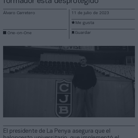
formador está desprotegido”
Álvaro Carretero
11 de julio de 2023
Me gusta
Guardar
One-on-One
El presidente de La Penya asegura que el
baloncesto universitario, que implementó el