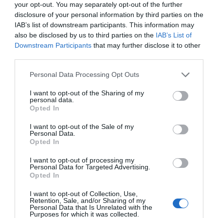
un mercado laboral rígido, dónde permitirse estos
your opt-out. You may separately opt-out of the further
cambios puede dejarte fuera de mercado muchos años.
disclosure of your personal information by third parties on the
Aun así, hay ejemplos de nuevas compañías en el
IAB’s list of downstream participants. This information may
mundo del deporte creadas por profesionales con
also be disclosed by us to third parties on the
IAB’s List of
mucha experiencia y que deciden libremente dejar todo
Downstream Participants
that may further disclose it to other
por una gran idea y negocio. Veremos cada vez más
third parties.
ejemplos, porque impera la idea de trabajar en lo que a
uno le gusta y le atraiga, y esto, en definitiva, es bueno
Personal Data Processing Opt Outs
para hacer cada vez las cosas mejor. Además,
consideramos que mucha gente quiere entrar en el
I want to opt-out of the Sharing of my
mundo del deporte. LaLiga es el mejor ejemplo y se
personal data.
está creando un
pool
para ello con formación como los
Opted In
másters de LaLiga, de la Universidad Europea, de Johan
Cruyff Institute, etc.
I want to opt-out of the Sale of my
Personal Data.
Opted In
“La experiencia de un perfil en distintos
departamentos puede mejorar la visión
I want to opt-out of processing my
Personal Data for Targeted Advertising.
global de la estructura“
Opted In
I want to opt-out of Collection, Use,
Retention, Sale, and/or Sharing of my
¿Cómo fidelizar el talento en la organización?
Personal Data that Is Unrelated with the
Este sin duda es el mayor reto al que se enfrentan
Purposes for which it was collected.