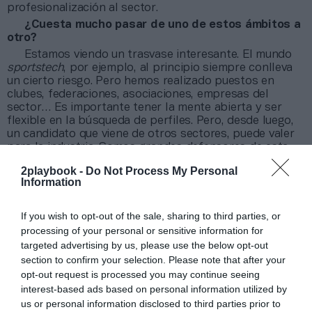
profesionalización al sector.
¿Cuesta mucho pasar de uno de estos ámbitos a
otro?
Estamos viendo un trasvase interesante. El mundo
sportstech
, por ejemplo, al principio siempre conlleva
un cierto riesgo. Pero hemos realizado puestos en
clubes, federaciones, asociaciones, empresas del
sector… Es importante tener la mente abierta y ser
flexible en la búsqueda de perfiles. Pero, desde luego,
un candidato que viene de otros sectores, puede valer
para la industria. Somos grandes defensores de esta
propuesta.
2playbook -
Do Not Process My Personal
Se habla del fenómeno de la Gran Dimisión. ¿Está
Information
afectando al deporte o es ajeno a ello? ¿Por qué?
Este efecto es muy acentuado en países con un
If you wish to opt-out of the sale, sharing to third parties, or
derecho laboral más liberal y abierto como puede ser
processing of your personal or sensitive information for
el caso de Estados Unidos. En estos lugares, perfiles
targeted advertising by us, please use the below opt-out
con trayectorias profesionales brillantes pueden
section to confirm your selection. Please note that after your
permitirse el lujo de dejar sus empresas para pensar o
innovar en nuevos conceptos, sabiendo que la vuelta a
opt-out request is processed you may continue seeing
la empresa es más sencilla. En nuestro país,
interest-based ads based on personal information utilized by
lamentablemente, para este ejemplo concreto, tenemos
us or personal information disclosed to third parties prior to