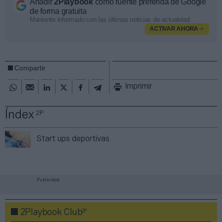
Añadir
2Playbook
como fuente preferida de Google
de forma gratuita
Mantente informado con las últimas noticias de actualidad.
ACTIVAR AHORA
Compartir
Imprimir
Índex
2P
Start ups deportivas
Publicidad
2P
2Playbook Club