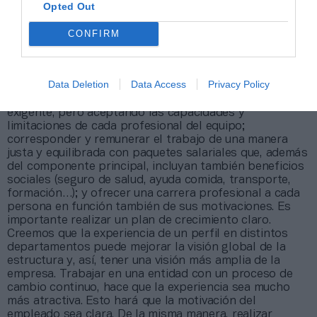
hoy día las compañías y que en muchas ocasiones se
Opted Out
convierte en su talón de Aquiles. No hay una fórmula
mágica, pero sí hay claves que funcionan. Hay que
CONFIRM
saber que el principal detonante de un cambio
profesional se produce por el desencaje con el
superior inmediato, de aquí concluimos que los
Data Deletion
Data Access
Privacy Policy
gerentes de equipo deben aprender a gestionar bien a
las personas. Crear un buen ambiente de trabajo,
exigente, pero aceptando las capacidades y
limitaciones de cada profesional del equipo;
corresponder y remunerar el trabajo de una manera
justa y equilibrada con paquetes salariales que, además
del componente principal, incluyan también beneficios
sociales (seguro de salud, ayuda comida, transporte,
formación…); y ofrecer una carrera profesional a cada
persona en función también de sus motivaciones. Es
importante realizar un plan de crecimiento claro.
Creemos que la experiencia de un perfil en distintos
departamentos puede mejorar la visión global de la
estructura y, así, tener una visión más amplia de la
empresa. Trabajar en una entidad con un proceso de
cambio continuo, hace que la experiencia sea mucho
más atractiva. Esto hará que la motivación del
empleado sea clara. De la misma manera, realizar