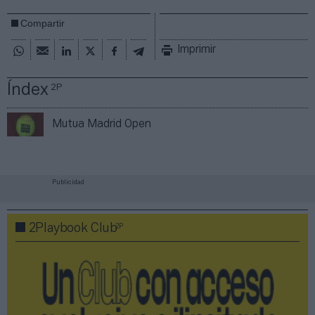
Compartir
Imprimir
Índex
2P
Mutua Madrid Open
Publicidad
2P
2Playbook Club