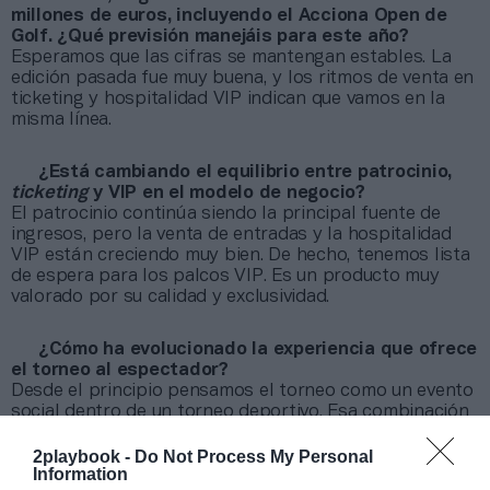
millones de euros, incluyendo el Acciona Open de
Golf. ¿Qué previsión manejáis para este año?
Esperamos que las cifras se mantengan estables. La
edición pasada fue muy buena, y los ritmos de venta en
ticketing y hospitalidad VIP indican que vamos en la
misma línea.
¿Está cambiando el equilibrio entre patrocinio,
ticketing
y VIP en el modelo de negocio?
El patrocinio continúa siendo la principal fuente de
ingresos, pero la venta de entradas y la hospitalidad
VIP están creciendo muy bien. De hecho, tenemos lista
de espera para los palcos VIP. Es un producto muy
valorado por su calidad y exclusividad.
¿Cómo ha evolucionado la experiencia que ofrece
el torneo al espectador?
Desde el principio pensamos el torneo como un evento
social dentro de un torneo deportivo. Esa combinación
ha sido clave. En 2002 ya trabajamos con esa
mentalidad y lo seguimos haciendo. Es una propuesta
2playbook -
Do Not Process My Personal
Information
única. El fan viene a ver nuestro producto central, que