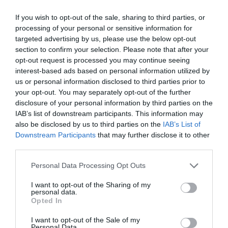
es el tenis. Pero no puede estar ocho horas solo con
eso. Por eso ofrecemos gastronomía de primer nivel,
If you wish to opt-out of the sale, sharing to third parties, or
Djs en directo, conciertos, zonas de
gaming
…
processing of your personal or sensitive information for
Queremos que cada miembro de la familia tenga algo
targeted advertising by us, please use the below opt-out
que disfrutar. Este año, por ejemplo, lanzamos una
section to confirm your selection. Please note that after your
zona con gafas de realidad virtual para explorar
opt-out request is processed you may continue seeing
algunas de las zonas privadas de acceso a los
jugadores. Todo ello lo hacemos activando con los
interest-based ads based on personal information utilized by
espónsors.
us or personal information disclosed to third parties prior to
your opt-out. You may separately opt-out of the further
disclosure of your personal information by third parties on the
IAB’s list of downstream participants. This information may
“Queremos mantenernos en la cima del
also be disclosed by us to third parties on the
IAB’s List of
tenis mundial, mejorando cada año el
Downstream Participants
that may further disclose it to other
producto para jugadores y fans”
third parties.
Personal Data Processing Opt Outs
I want to opt-out of the Sharing of my
¿Cuál es la visión a cinco años para el Mutua
personal data.
Madrid Open?
Opted In
Queremos mantenernos en la cima del tenis mundial.
Con el nuevo estadio y la mejora constante del
I want to opt-out of the Sale of my
producto, podremos ofrecer mejores condiciones a
Personal Data.