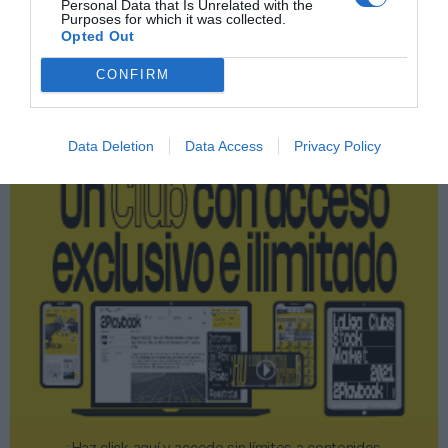
Personal Data that Is Unrelated with the
Imprimir
Purposes for which it was collected.
Opted Out
Publicidad
CONFIRM
2P
2Playbook Club
Data Deletion
Data Access
Privacy Policy