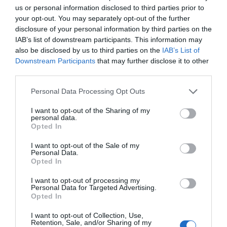
normativa y una agenda de país que nos alinee en
us or personal information disclosed to third parties prior to
torno a objetivos comunes.
your opt-out. You may separately opt-out of the further
disclosure of your personal information by third parties on the
Las empresas españolas estaremos, como
IAB’s list of downstream participants. This information may
siempre, a la altura del desafío. Porque el deporte
also be disclosed by us to third parties on the
IAB’s List of
también se juega en la empresa. Y cuando
Downstream Participants
that may further disclose it to other
apostamos por el deporte, apostamos por España.
third parties.
Personal Data Processing Opt Outs
Antonio Garamendi es presidente de la
Confederación Española de Organizaciones
I want to opt-out of the Sharing of my
personal data.
Empresariales (CEOE)
Opted In
Añadir
2Playbook
como fuente preferida de Google
I want to opt-out of the Sale of my
de forma gratuita
Personal Data.
Opted In
Mantente informado con las últimas noticias de actualidad.
ACTIVAR AHORA
I want to opt-out of processing my
Personal Data for Targeted Advertising.
Opted In
Compartir
I want to opt-out of Collection, Use,
Retention, Sale, and/or Sharing of my