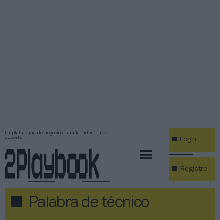
La plataforma de negocios para la industria del
deporte
Login
Registro
Palabra de técnico