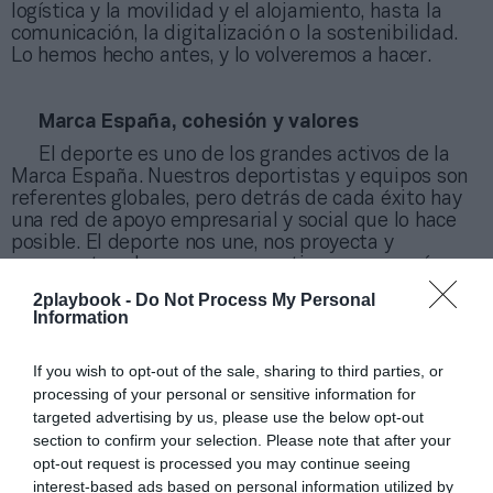
logística y la movilidad y el alojamiento, hasta la
comunicación, la digitalización o la sostenibilidad.
Lo hemos hecho antes, y lo volveremos a hacer.
Marca España, cohesión y valores
El deporte es uno de los grandes activos de la
Marca España. Nuestros deportistas y equipos son
referentes globales, pero detrás de cada éxito hay
una red de apoyo empresarial y social que lo hace
posible. El deporte nos une, nos proyecta y
representa valores que compartimos como país:
esfuerzo, trabajo en equipo, respeto y superación.
2playbook -
Do Not Process My Personal
Information
Desde CEOE creemos en un modelo de empresa
que contribuye a construir sociedad, que actúa con
responsabilidad y con una visión de futuro alineada
If you wish to opt-out of the sale, sharing to third parties, or
con el interés general.
processing of your personal or sensitive information for
targeted advertising by us, please use the below opt-out
La celebración del Mundial 2030 no debe ser solo
section to confirm your selection. Please note that after your
un hito deportivo, sino un catalizador de desarrollo,
opt-out request is processed you may continue seeing
cohesión territorial y reputación internacional. Para
lograrlo, necesitamos visión estratégica, estabilidad
interest-based ads based on personal information utilized by