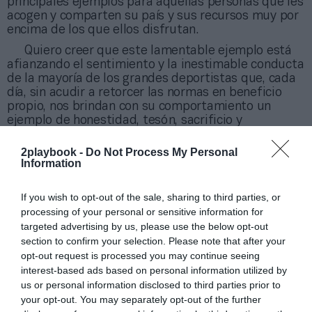
principales ejemplos para aquellas personas que les
acogen y comparten su país y sus recursos muy por
encima de los que ellos disfrutan.
Quiero creer que este lamentable ejemplo está
afianzando el sentimiento y la inestimable conducta
de la mayoría de los grandes deportistas que, cada
día, sin acudir a retorcer las normas en beneficio
propio, nos brindan con su comportamiento un
ejemplo de honestidad, tesón, sacrificio y
compromiso con lo que son, y sin duda, con lo que
representan.
2playbook -
Do Not Process My Personal
Information
Y quedémonos con lo mejor: con un país que,
garantizando el derecho de defensa de cualquier
If you wish to opt-out of the sale, sharing to third parties, or
persona, comprueba la información, analiza las
circunstancias y con la misma claridad que si de un
processing of your personal or sensitive information for
ciudadano anónimo se tratara, más allá de la
targeted advertising by us, please use the below opt-out
presión mediática global, aplica la regla.
section to confirm your selection. Please note that after your
opt-out request is processed you may continue seeing
Hemos perdido una bola, pero
interest-based ads based on personal information utilized by
afortunadamente este partido lo jugamos entre
us or personal information disclosed to third parties prior to
todos
. El deporte, más que nunca, debe usar su
your opt-out. You may separately opt-out of the further
potencial transformador en favor de una sociedad