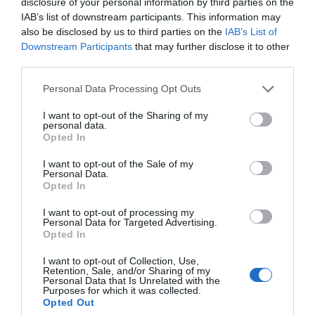
disclosure of your personal information by third parties on the
justa y sostenible. Por cierto: las marcas deben
IAB’s list of downstream participants. This information may
también jugar un papel importante a la hora de
also be disclosed by us to third parties on the
IAB’s List of
buscar a los mejores, pero también a los más
ejemplares. Y supongo que los patrocinadores de
Downstream Participants
that may further disclose it to other
Djokovic están estos días haciendo ese análisis. Pero
third parties.
como escribía Michael Ende, “esa es otra historia, y
debe ser contada en otra ocasión”.
Personal Data Processing Opt Outs
I want to opt-out of the Sharing of my
Añadir
2Playbook
como fuente preferida de Google
personal data.
de forma gratuita
Opted In
Mantente informado con las últimas noticias de actualidad.
ACTIVAR AHORA
I want to opt-out of the Sale of my
Personal Data.
Opted In
I want to opt-out of processing my
Compartir
Personal Data for Targeted Advertising.
Opted In
Imprimir
I want to opt-out of Collection, Use,
Retention, Sale, and/or Sharing of my
Publicidad
Personal Data that Is Unrelated with the
Purposes for which it was collected.
Opted Out