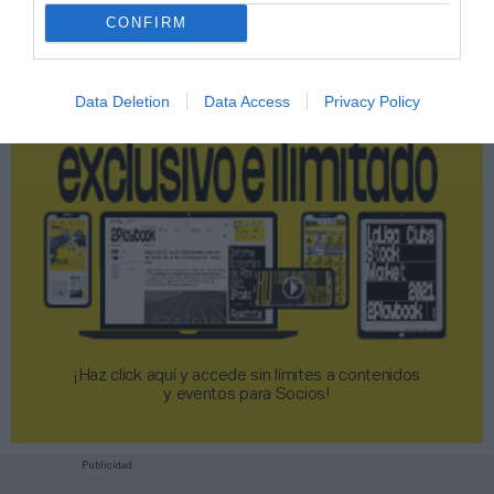
2P
2Playbook Club
CONFIRM
Data Deletion
Data Access
Privacy Policy
¡Haz click aquí y accede sin límites a contenidos
y eventos para Socios!​​​​​​​
Publicidad