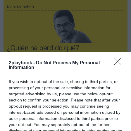
Marc Menchén
¿Quién ha perdido qué?
2playbook -
Do Not Process My Personal
Information
If you wish to opt-out of the sale, sharing to third parties, or
processing of your personal or sensitive information for
targeted advertising by us, please use the below opt-out
Palabra de técnico
section to confirm your selection. Please note that after your
opt-out request is processed you may continue seeing
Inmaculada Benito
interest-based ads based on personal information utilized by
La industria del deporte: un activo
us or personal information disclosed to third parties prior to
your opt-out. You may separately opt-out of the further
estratégico para la competitividad de
disclosure of your personal information by third parties on the