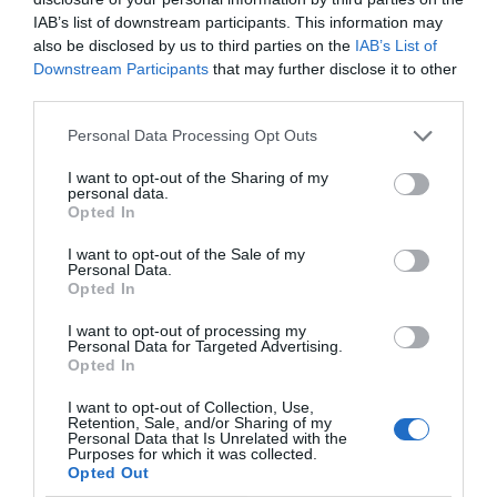
España
IAB’s list of downstream participants. This information may
also be disclosed by us to third parties on the
IAB’s List of
Downstream Participants
that may further disclose it to other
third parties.
Personal Data Processing Opt Outs
I want to opt-out of the Sharing of my
personal data.
Opted In
Palabra de técnico
I want to opt-out of the Sale of my
Personal Data.
Opted In
Marc Menchén
I want to opt-out of processing my
Personal Data for Targeted Advertising.
Opted In
I want to opt-out of Collection, Use,
Retention, Sale, and/or Sharing of my
Personal Data that Is Unrelated with the
El LCPD, ¿qué es?
Purposes for which it was collected.
Opted Out