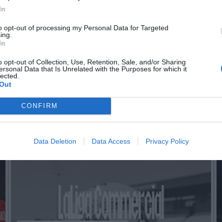
In
to opt-out of processing my Personal Data for Targeted
n no formas parte de 2Playbook Club
ing.
In
¡Hazte Socio para acceder a este contenido exclusivo!
o opt-out of Collection, Use, Retention, Sale, and/or Sharing
¡Suscríbete!
Inicia sesión
ersonal Data that Is Unrelated with the Purposes for which it
lected.
Out
CONFIRM
Imprimir
Data Deletion
Data Access
Privacy Policy