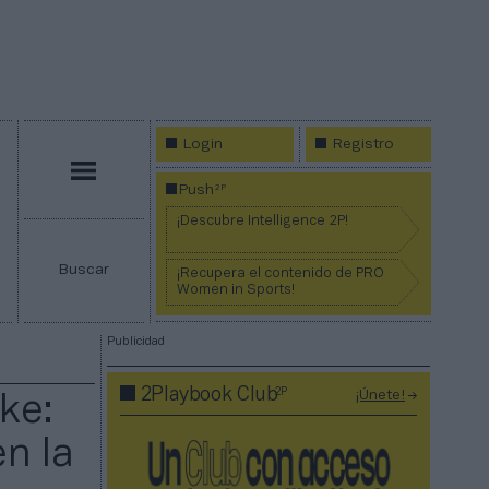
Login
Registro
Menú
2P
Push
¡Descubre Intelligence 2P!
Buscar
¡Recupera el contenido de PRO
Women in Sports!
Publicidad
2P
2Playbook Club
¡Únete!
ke:
en la