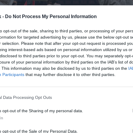
k -
Do Not Process My Personal Information
to opt-out of the sale, sharing to third parties, or processing of your per
formation for targeted advertising by us, please use the below opt-out s
r selection. Please note that after your opt-out request is processed y
eing interest-based ads based on personal information utilized by us or
o
16 de septiembre de 2025
disclosed to third parties prior to your opt-out. You may separately opt-
losure of your personal information by third parties on the IAB’s list of
. This information may also be disclosed by us to third parties on the
IA
Guardar
Me gusta
Participants
that may further disclose it to other third parties.
eague 2025-2026 consolida la tendencia del tabler
l fútbol europeo. La máxima competición europea de
l Data Processing Opt Outs
on 36 equipos, por segundo año consecutivo, y sólo 
o opt-out of the Sharing of my personal data.
In
o opt-out of the Sale of my Personal Data.