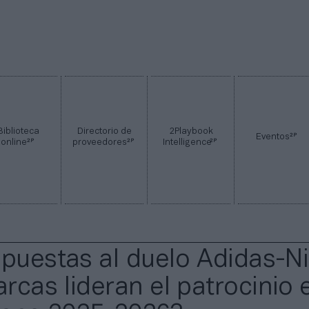
Biblioteca
Directorio de
2Playbook
2P
Eventos
2P
2P
2P
online
proveedores
Intelligence
apuestas al duelo Adidas-Ni
rcas lideran el patrocinio 