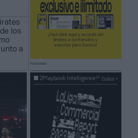
irates
de los
¡Haz click aquí y accede sin
omo
límites a contenidos y
eventos para Socios!​​​​​​​
Junto a
Publicidad
2P
2Playbook Intelligence
Todos