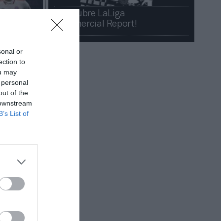
¡Descubre LaLiga
Commercial Report!​​
sonal or
ection to
ou may
 personal
out of the
 downstream
B’s List of
o
 clubes
uno s