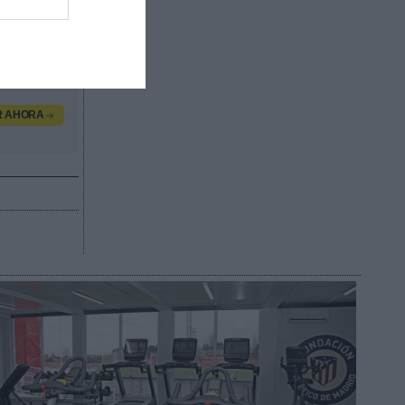
 valor
n,
R AHORA