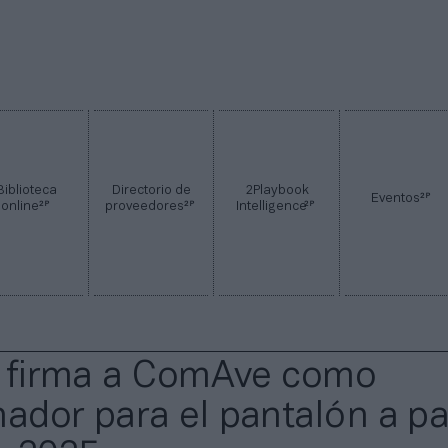
Biblioteca
Directorio de
2Playbook
2P
Eventos
2P
2P
2P
online
proveedores
Intelligence
ti firma a ComAve como
nador para el pantalón a par