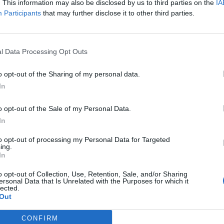
. This information may also be disclosed by us to third parties on the
IA
iene experiencia como socio en el mundo del fútbol.
Participants
that may further disclose it to other third parties.
pos de élite de Europa como el AC Milan, el Ajax de
alace y el AFC Bournemouth de la Premier League. Ta
tación en el continente americano en el Club Olimpia
l Data Processing Opt Outs
espónsors del Atlético de Madrid la encabezan
Riyadh
o opt-out of the Sharing of my personal data.
 como patrocinadores principales.
Un escalón por de
In
cas como Hyundai, Ria, Mahou, CaixaBank, Socios.
ola, Movistar, Vito, Rowe, Damat Tween, Tanqueray 0,
o opt-out of the Sale of my Personal Data.
In
to opt-out of processing my Personal Data for Targeted
ing.
In
book Intelligence
telligence
es la unidad de datos e inteligencia de m
o opt-out of Collection, Use, Retention, Sale, and/or Sharing
ersonal Data that Is Unrelated with the Purposes for which it
a plataforma de datos monitoriza en tiempo real el 
lected.
Out
es de fútbol y baloncesto de toda Europa, la asiste
tos deportivos y de entretenimiento en España, así
CONFIRM
ratos de patrocinio en el mercado español, segment