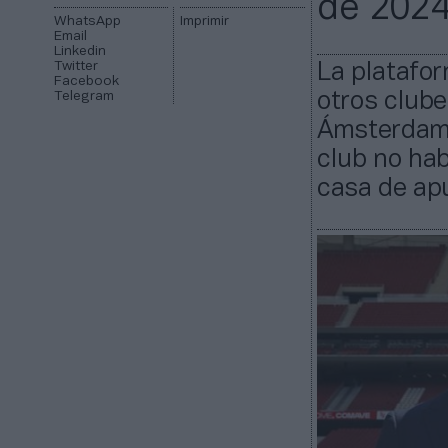
de 202
WhatsApp
Imprimir
Email
Linkedin
Twitter
La platafor
Facebook
Telegram
otros clube
Ámsterdam o
club no hab
casa de ap