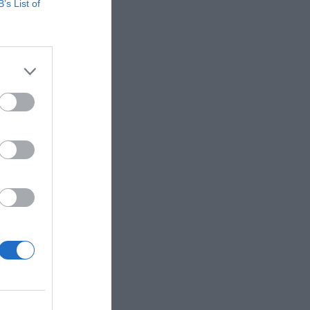
B’s List of
 Colabora
 Ámsterdam
mbién
 de
 Air,
bajo se
com, EA
0, Iryo y
ercado de
negocio de
ncia a
 como más
ados por