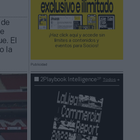
 de
de
¡Haz click aquí y accede sin
e. El
límites a contenidos y
eventos para Socios!​​​​​​​
o la
Publicidad
2P
2Playbook Intelligence
Todos