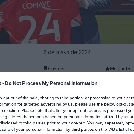
6 de mayo de 2024
Guardar
Me gusta
k -
Do Not Process My Personal Information
Madrid ficha un nuevo patrocinador. El club colchone
evo acuerdo con ComAve para ser
patrocinador de la
to opt-out of the sale, sharing to third parties, or processing of your per
emporada 2024-2025
. Los detalles económicos y la du
formation for targeted advertising by us, please use the below opt-out s
 sido desvelados.
r selection. Please note that after your opt-out request is processed y
ma de venta online tendrá
presencia en el pantalón 
eing interest-based ads based on personal information utilized by us or
disclosed to third parties prior to your opt-out. You may separately opt-
el primer equipo masculino
a partir de la próxima 
losure of your personal information by third parties on the IAB’s list of
 frontal del equipo femenino y tiene contrato hasta 