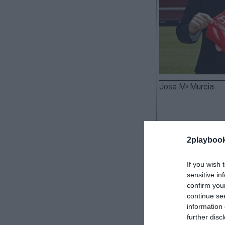
Jose Mª Murcia
2playboo
El Atlético de 
cerrado un nu
If you wish 
partir de la t
sensitive in
acuerdo no han
confirm you
La platafor
continue se
information 
equipaciones d
further disc
Baxi luce en el