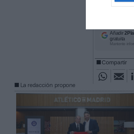
competición, ti
económico apro
contacta con n
Añadir
2Pl
gratuita
Mantente infor
Compartir
La redacción propone