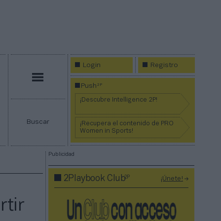
Login
Registro
Menú
2P
Push
¡Descubre Intelligence 2P!
Buscar
¡Recupera el contenido de PRO
Women in Sports!
Publicidad
2P
2Playbook Club
¡Únete!
tir