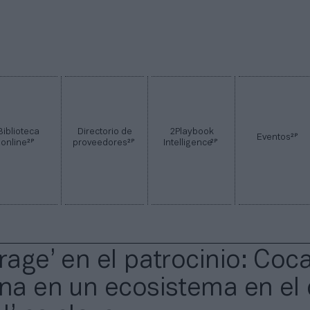
Biblioteca
Directorio de
2Playbook
2P
Eventos
2P
2P
2P
online
proveedores
Intelligence
rage’ en el patrocinio: Coc
ina en un ecosistema en el