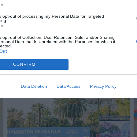
In
n no formas parte de 2Playbook Club
to opt-out of processing my Personal Data for Targeted
ing.
In
ocio o únete gratis como Simpatizante para leer este conteni
o opt-out of Collection, Use, Retention, Sale, and/or Sharing
¡Suscríbete!
Inicia sesión
ersonal Data that Is Unrelated with the Purposes for which it
lected.
Out
CONFIRM
Imprimir
Data Deletion
Data Access
Privacy Policy