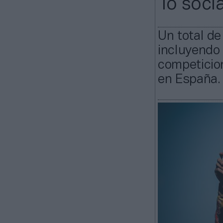
‘lo soci
Un total de
incluyendo
competicion
en España.