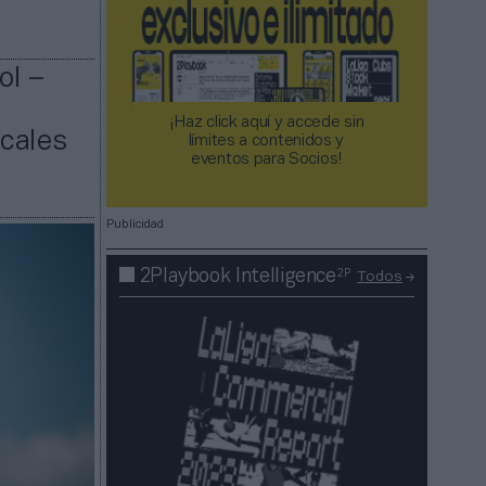
ol –
¡Haz click aquí y accede sin
icales
límites a contenidos y
eventos para Socios!​​​​​​​
Publicidad
2P
2Playbook Intelligence
Todos