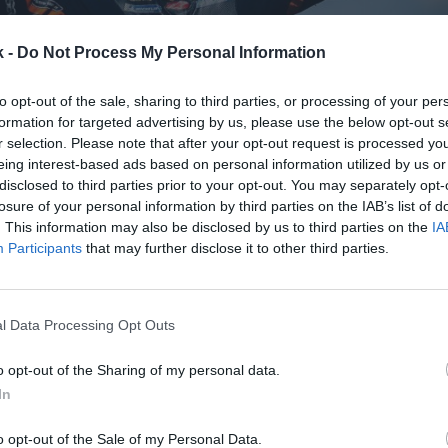
k -
Do Not Process My Personal Information
to opt-out of the sale, sharing to third parties, or processing of your per
formation for targeted advertising by us, please use the below opt-out s
r selection. Please note that after your opt-out request is processed y
7 de mayo de 2026
eing interest-based ads based on personal information utilized by us or
disclosed to third parties prior to your opt-out. You may separately opt-
Guardar
Me gusta
losure of your personal information by third parties on the IAB’s list of
. This information may also be disclosed by us to third parties on the
IA
Participants
that may further disclose it to other third parties.
l deporte y la música han sido siempre un territorio 
o de marca del sector de las bebidas. Algunas de las
cónicas, desde Coca-Cola a Red Bull, han trazado s
l Data Processing Opt Outs
at
o opt-out of the Sharing of my personal data.
In
o opt-out of the Sale of my Personal Data.