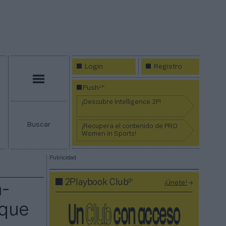
Login
Registro
Menú
2P
Push
¡Descubre Intelligence 2P!
Buscar
¡Recupera el contenido de PRO
Women in Sports!
Publicidad
2P
2Playbook Club
¡Únete!
a-
 que