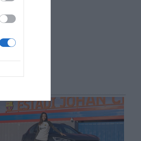
?
do!