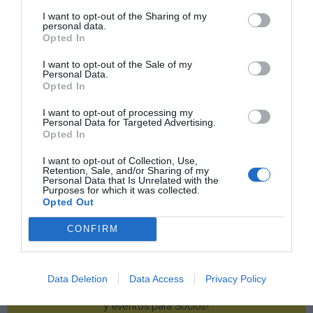
I want to opt-out of the Sharing of my
Publicidad
personal data.
Opted In
I want to opt-out of the Sale of my
2P
2Playbook Club
Personal Data.
Opted In
I want to opt-out of processing my
Personal Data for Targeted Advertising.
Opted In
I want to opt-out of Collection, Use,
Retention, Sale, and/or Sharing of my
Personal Data that Is Unrelated with the
Purposes for which it was collected.
Opted Out
CONFIRM
Data Deletion
Data Access
Privacy Policy
¡Haz click aquí y accede sin límites a contenidos
y eventos para Socios!​​​​​​​