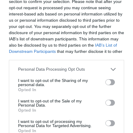
section to confirm your selection. Please note that after your
marcas, categorías de producto y valor económico
opt-out request is processed you may continue seeing
aproximado de cada acuerdo. Si quieres más
interest-based ads based on personal information utilized by
información, contacta con nosotros a través de
us or personal information disclosed to third parties prior to
intelligence@2playbook.com.
your opt-out. You may separately opt-out of the further
disclosure of your personal information by third parties on the
Añadir
2Playbook
como fuente preferida de Google
IAB’s list of downstream participants. This information may
de forma gratuita
also be disclosed by us to third parties on the
IAB’s List of
Mantente informado con las últimas noticias de actualidad.
ACTIVAR AHORA
Downstream Participants
that may further disclose it to other
third parties.
Personal Data Processing Opt Outs
Compartir
I want to opt-out of the Sharing of my
personal data.
Imprimir
Opted In
I want to opt-out of the Sale of my
Índex
2P
Personal Data.
Opted In
Inter Miami
I want to opt-out of processing my
Personal Data for Targeted Advertising.
Opted In
Visa