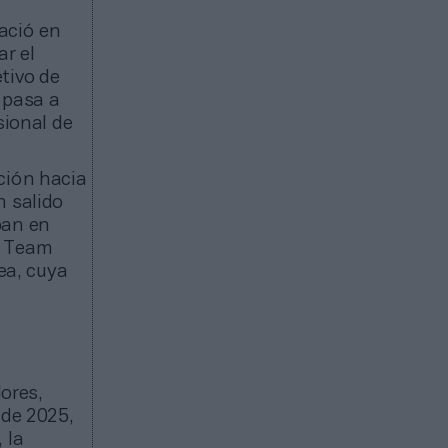
nació en
ar el
tivo de
 pasa a
sional de
ición hacia
n salido
ban en
, Team
Gea, cuya
ores,
 de 2025,
 la