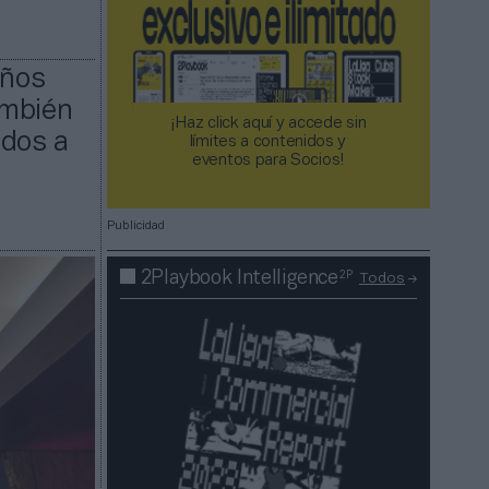
años
ambién
¡Haz click aquí y accede sin
 dos a
límites a contenidos y
eventos para Socios!​​​​​​​
Publicidad
2P
2Playbook Intelligence
Todos