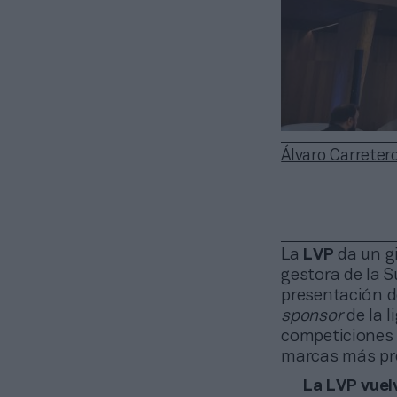
Álvaro Carreter
La
LVP
da un g
gestora de la S
presentación 
sponsor
de la l
competiciones 
marcas más pr
La LVP vuel