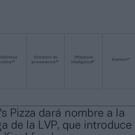
Biblioteca
Directorio de
2Playbook
2P
Eventos
2P
2P
2P
online
proveedores
Intelligence
s Pizza dará nombre a la
ga de la LVP, que introduce