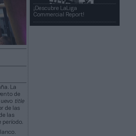
¡Descubre LaLiga
Commercial Report!​​
aña. La
vento de
nuevo
title
r de las
de las
 período.
lanco.