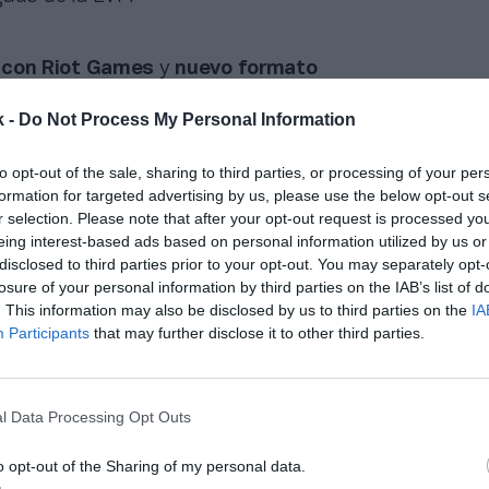
con
Riot
Games
y
nuevo
formato
ién ha anunciado en el evento la
renovación
del ac
k -
Do Not Process My Personal Information
ot Games
, dueño de los videojuegos
League of Lege
s organizaciones han renovado el acuerdo de organi
to opt-out of the sale, sharing to third parties, or processing of your per
hasta 2027.
formation for targeted advertising by us, please use the below opt-out s
con la LVP es un símbolo de todo el compromiso que
r selection. Please note that after your opt-out request is processed y
 nosotros. Llevamos desde 2011 e incluso antes trab
eing interest-based ads based on personal information utilized by us or
disclosed to third parties prior to your opt-out. You may separately opt-
 liga nacional, es una de las más antiguas junto a a
losure of your personal information by third parties on the IAB’s list of
sitamos partners como la LVP que generen ese senti
. This information may also be disclosed by us to third parties on the
IA
nversión de cara al futuro", ha señalado Edgar Medina
Participants
that may further disclose it to other third parties.
n España, Italia y Portugal.
 2025, la competición más longeva de Europa adaptar
e la LEC y contará con
tres temporadas por año.
Ade
l Data Processing Opt Outs
ue el colofón de la campaña será una
final four
 se disputará en
Madrid
el último fin de semana de
a
o opt-out of the Sharing of my personal data.
las caras los cuatro mejores equipos del curso. No s