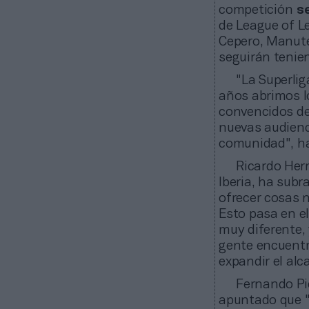
competición
s
de League of L
Cepero, Manute
seguirán tenien
"La Superli
años abrimos l
convencidos de 
nuevas audienci
comunidad", ha
Ricardo Her
Iberia, ha sub
ofrecer cosas n
Esto pasa en e
muy diferente,
gente encuentr
expandir el alc
Fernando Piq
apuntado que 