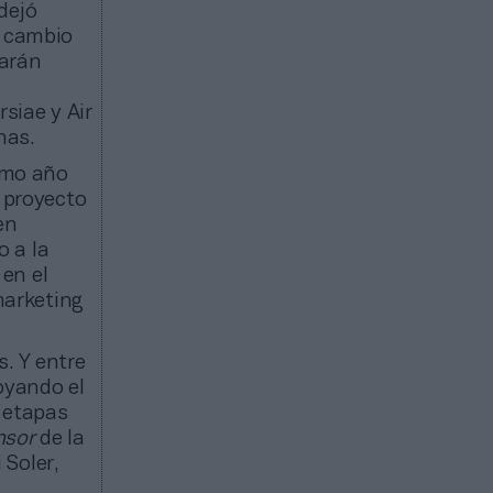
 dejó
l cambio
uarán
siae y Air
nas.
imo año
o proyecto
en
 a la
en el
 marketing
s. Y entre
oyando el
 etapas
nsor
de la
 Soler,