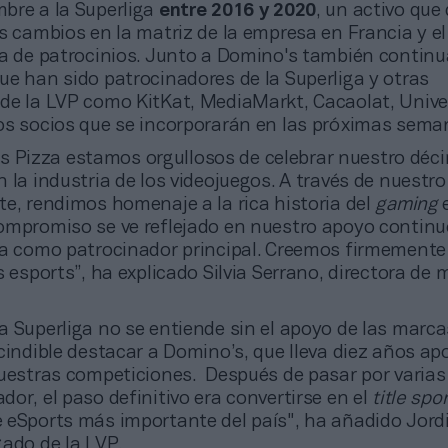
bre a la Superliga
entre 2016 y 2020
, un activo que
s cambios en la matriz de la empresa en Francia y e
ia de patrocinios. Junto a Domino's también contin
ue han sido patrocinadores de la Superliga y otras
de la LVP como KitKat, MediaMarkt, Cacaolat, Univer
os socios que se incorporarán en las próximas sema
s Pizza estamos orgullosos de celebrar nuestro déc
 la industria de los videojuegos. A través de nuestr
te, rendimos homenaje a la rica historia del
gaming
ompromiso se ve reflejado en nuestro apoyo continuo
ra como patrocinador principal. Creemos firmemente 
s esports”, ha explicado Silvia Serrano, directora de
 la Superliga no se entiende sin el apoyo de las marca
cindible destacar a Domino’s, que lleva diez años ap
nuestras competiciones. Después de pasar por varias
or, el paso definitivo era convertirse en el
title
spo
 eSports más importante del país", ha añadido Jordi
gado de la LVP.