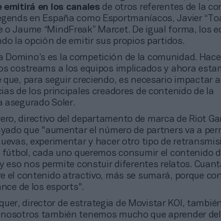
e
emitirá en los canales
de otros referentes de la c
egends en España como Esportmaníacos, Javier “To
 o Jaume “MindFreak” Marcet. De igual forma, los e
do la opción de emitir sus propios partidos.
ga Domino’s es la competición de la comunidad. Hac
os costreams a los equipos implicados y ahora est
que, para seguir creciendo, es necesario impactar a
as de los principales creadores de contenido de la
 asegurado Soler.
rero, directivo del departamento de marca de Riot G
rayado que "aumentar el número de partners va a perm
uevas, experimentar y hacer otro tipo de retransmis
l fútbol, cada uno queremos consumir el contenido 
 y eso nos permite constuir diferentes relatos. Cuan
e el contenido atractivo, más se sumará, porque con
ance de los esports".
uer, director de estrategia de Movistar KOI, tambié
"nosotros también tenemos mucho que aprender del