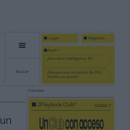
Login
Registro
Menú
2P
Push
¡Descubre Intelligence 2P!
Buscar
¡Recupera el contenido de PRO
Women in Sports!
Publicidad
2P
2Playbook Club
¡Únete!
 un