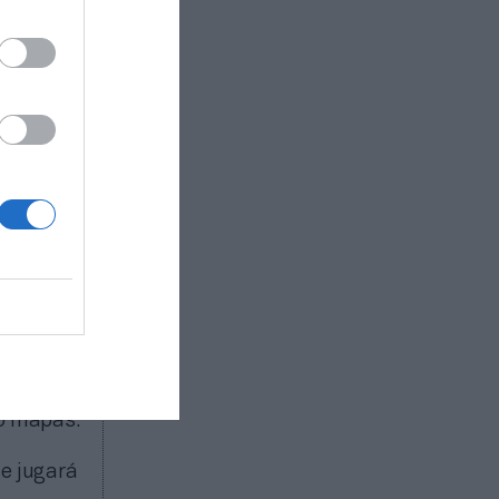
 del
brá
lando en
e nuevo
mo el
ficiones
of
tres
quipos se
 1),
da fase
n
as
co mapas.
se jugará