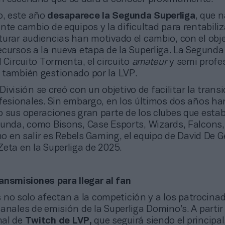
o, este año
desaparece la Segunda Superliga
, que 
nte cambio de equipos y la dificultad para rentabiliz
turar audiencias han motivado el cambio, con el obje
ecursos a la nueva etapa de la Superliga. La Segunda
l Circuito Tormenta, el circuito
amateur
y semi profe
 también gestionado por la LVP.
ivisión se creó con un objetivo de facilitar la trans
fesionales. Sin embargo, en los últimos dos años ha
o sus operaciones gran parte de los clubes que esta
gunda, como Bisons, Case Esports, Wizards, Falcons
imo en salir es Rebels Gaming, el equipo de David De 
eta en la Superliga de 2025.
ansmisiones para llegar al fan
no solo afectan a la competición y a los patrocinad
anales de emisión de la Superliga Domino’s. A partir
nal de
Twitch de LVP,
que seguirá siendo el principal,