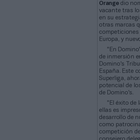
Orange
dio nom
vacante tras lo
en su estrateg
otras marcas q
competiciones 
Europa, y nuev
"En Domino'
de inmersión en
Domino's Tribu
España. Este c
Superliga, aho
potencial de lo
de Domino's.
"El éxito de
ellas es impres
desarrollo de 
como patrocinad
competición de
consejero dele