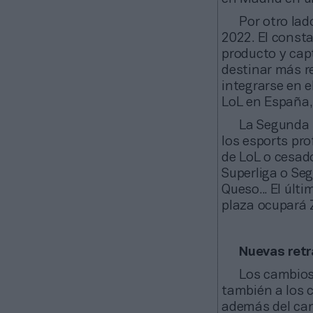
Por otro lad
2022. El consta
producto y cap
destinar más r
integrarse en e
LoL en España,
La Segunda D
los esports pro
de LoL o cesad
Superliga o Se
Queso... El últ
plaza ocupará Z
Nuevas retr
Los cambios 
también a los c
además del ca