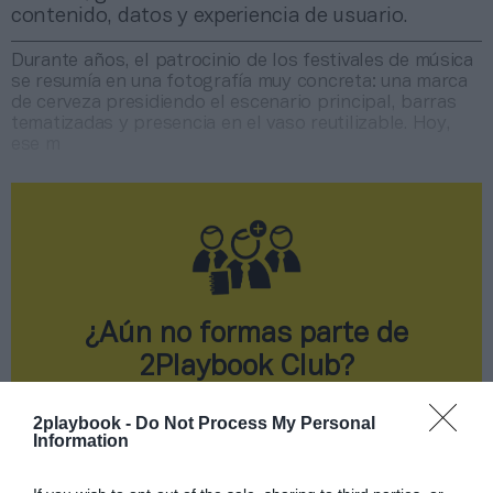
contenido, datos y experiencia de usuario.
Durante años, el patrocinio de los festivales de música
se resumía en una fotografía muy concreta: una marca
de cerveza presidiendo el escenario principal, barras
tematizadas y presencia en el vaso reutilizable. Hoy,
ese m
¿Aún no formas parte de
2Playbook Club?
¡Hazte Socio para acceder a este contenido
2playbook -
Do Not Process My Personal
exclusivo!
Information
¡Suscríbete!
Inicia sesión