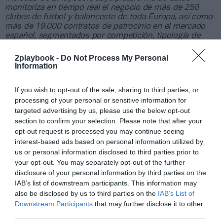
monitoriza en tiempo real el negocio de más de 250
clubes de fútbol y baloncesto de toda Europa, así como
más de 19.000 contratos de patrocinio en el mercado
español, segmentados por competición, tipología de
activos, marcas, categorías de producto y valor
económico aproximado de cada acuerdo. Si quieres más
2playbook -
Do Not Process My Personal
información, contacta con nosotros a través
Information
de
intelligence@2playbook.com
.
If you wish to opt-out of the sale, sharing to third parties, or
Añadir
2Playbook
como fuente preferida de Google
processing of your personal or sensitive information for
de forma gratuita
targeted advertising by us, please use the below opt-out
Mantente informado con las últimas noticias de actualidad.
section to confirm your selection. Please note that after your
ACTIVAR AHORA
opt-out request is processed you may continue seeing
interest-based ads based on personal information utilized by
us or personal information disclosed to third parties prior to
your opt-out. You may separately opt-out of the further
Compartir
disclosure of your personal information by third parties on the
Imprimir
IAB’s list of downstream participants. This information may
also be disclosed by us to third parties on the
IAB’s List of
Downstream Participants
that may further disclose it to other
Índex
2P
third parties.