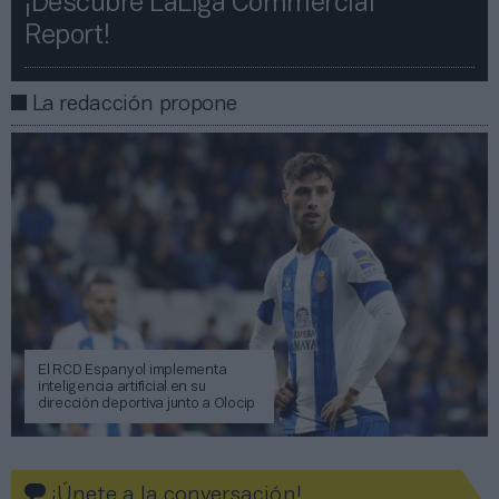
¡Descubre LaLiga Commercial
Report!​​
La redacción propone
El RCD Espanyol implementa
inteligencia artificial en su
dirección deportiva junto a Olocip
¡Únete a la conversación!