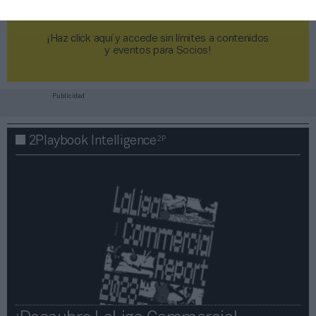
¡Haz click aquí y accede sin límites a contenidos
y eventos para Socios!​​​​​​​
Publicidad
2P
2Playbook Intelligence