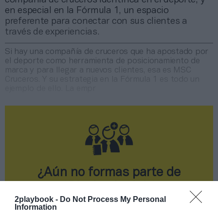
en especial en la Fórmula 1, un espacio
preferente para conectar con sus clientes a
través de experiencias.
Si hay una compañía de cruceros que ha apostado por
el deporte como herramienta de posicionamiento de
marca y para llegar a nuevos clientes, esa es MSC
Cruceros. Y su estrategia en la Fórmula 1 es todo un
ejemplo de ello. La empr
¿Aún no formas parte de
2Playbook Club?
2playbook -
Do Not Process My Personal
¡Hazte Socio o únete gratis como Simpatizante
Information
para leer este contenido!