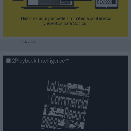
¡Haz click aquí y accede sin límites a contenidos
y eventos para Socios!​​​​​​​
Publicidad
2P
2Playbook Intelligence