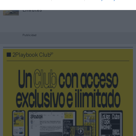
Emirates
Publicidad
2P
2Playbook Club