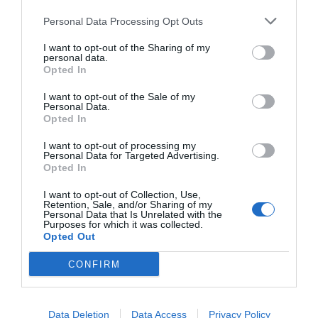
contratos de las ligas europeas y norteamericanas de
Personal Data Processing Opt Outs
fútbol y baloncesto, segmentados por competición,
tipología de activos, marcas, categorías de producto y
I want to opt-out of the Sharing of my
valor económico aproximado de cada acuerdo. Si
personal data.
quieres más información, contacta con nosotros a
Opted In
través de
intelligence@2playbook.com
.
I want to opt-out of the Sale of my
Personal Data.
Añadir
2Playbook
como fuente preferida de Google
Opted In
de forma gratuita
Mantente informado con las últimas noticias de actualidad.
I want to opt-out of processing my
ACTIVAR AHORA
Personal Data for Targeted Advertising.
Opted In
I want to opt-out of Collection, Use,
Retention, Sale, and/or Sharing of my
Compartir
Personal Data that Is Unrelated with the
Purposes for which it was collected.
Imprimir
Opted Out
CONFIRM
Índex
2P
SL Benfica
Data Deletion
Data Access
Privacy Policy