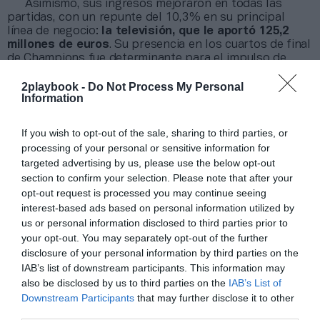
Asimismo, sus ingresos mejoraron en todas las
partidas, con un repunte del 10,3% en su principal
línea de negocio:
la televisión, que le aportó 125,2
millones de euros
. Su presencia en los cuartos de final
de Champions fue determinante para el impulso de
esta línea de negocio. En el primer semestre de 2023-
2024, el Benfica ganó 18 millones impulsado por la
2playbook -
Do Not Process My Personal
Information
venta de Gonçalo Ramos al PSG por 65 millones más
variables.
If you wish to opt-out of the sale, sharing to third parties, or
processing of your personal or sensitive information for
targeted advertising by us, please use the below opt-out
Sobre Intelligence 2P
section to confirm your selection. Please note that after your
Intelligence 2P
es la unidad de estrategia e
opt-out request is processed you may continue seeing
inteligencia de mercado de 2Playbook, cuya plataforma
interest-based ads based on personal information utilized by
de datos monitoriza en tiempo real el negocio de 60
us or personal information disclosed to third parties prior to
clubes de LaLiga, Liga F y Primera Rfef; 200 clubes de
your opt-out. You may separately opt-out of the further
ligas europeas; 22 clubes de ACB y Primera FEB y otra
disclosure of your personal information by third parties on the
veintena de Euroliga, Eurocup y BCL.
IAB’s list of downstream participants. This information may
La plataforma también contabiliza la asistencia a
also be disclosed by us to third parties on the
IAB’s List of
todos los eventos deportivos, de entretenimiento y
Downstream Participants
that may further disclose it to other
música en España, así como más de 24.000 contratos
third parties.
de patrocinio en el mercado español y otros 7.000