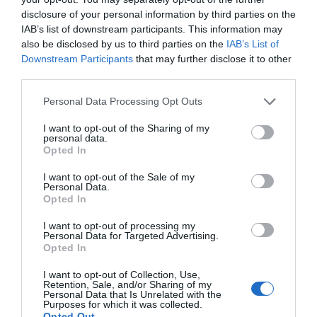
de forma gratuita
disclosure of your personal information by third parties on the
Mantente informado con las últimas noticias de actualidad.
ACTIVAR AHORA
IAB’s list of downstream participants. This information may
also be disclosed by us to third parties on the
IAB’s List of
Downstream Participants
that may further disclose it to other
third parties.
Compartir
Personal Data Processing Opt Outs
Imprimir
I want to opt-out of the Sharing of my
personal data.
Índex
2P
Opted In
I want to opt-out of the Sale of my
Lululemon
Personal Data.
Opted In
I want to opt-out of processing my
Personal Data for Targeted Advertising.
Publicidad
Opted In
I want to opt-out of Collection, Use,
Retention, Sale, and/or Sharing of my
2P
2Playbook Club
Personal Data that Is Unrelated with the
Purposes for which it was collected.
Opted Out