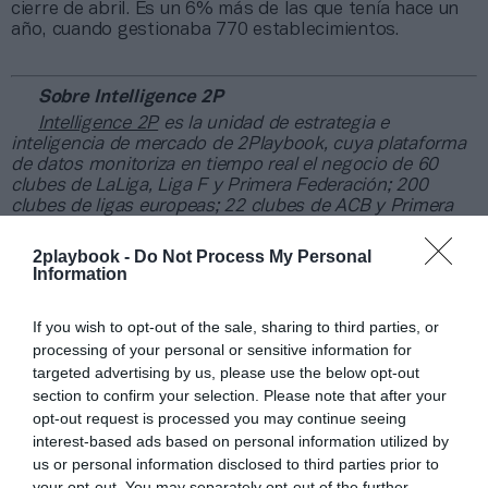
cierre de abril. Es un 6% más de las que tenía hace un
año, cuando gestionaba 770 establecimientos.
Sobre Intelligence 2P
Intelligence 2P
es la unidad de estrategia e
inteligencia de mercado de 2Playbook, cuya plataforma
de datos monitoriza en tiempo real el negocio de 60
clubes de LaLiga, Liga F y Primera Federación; 200
clubes de ligas europeas; 22 clubes de ACB y Primera
FEB.
La plataforma de datos monitoriza más de 34.000
2playbook -
Do Not Process My Personal
Information
contratos de patrocinio, de los que 25.000
corresponden al mercado español y más de 8.000 a
propiedades deportivas y competiciones internacionales,
If you wish to opt-out of the sale, sharing to third parties, or
segmentados por competición, tipología de activos,
processing of your personal or sensitive information for
marcas, categorías de producto y valor económico
targeted advertising by us, please use the below opt-out
aproximado de cada acuerdo. Si quieres más
section to confirm your selection. Please note that after your
información, contacta con nosotros en
opt-out request is processed you may continue seeing
intelligence@2playbook.com
.
interest-based ads based on personal information utilized by
us or personal information disclosed to third parties prior to
Añadir
2Playbook
como fuente preferida de Google
your opt-out. You may separately opt-out of the further