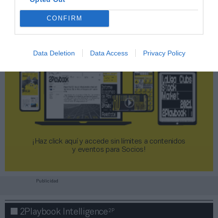
CONFIRM
Data Deletion
Data Access
Privacy Policy
¡Haz click aquí y accede sin límites a contenidos
y eventos para Socios!​​​​​​​
Publicidad
2P
2Playbook Intelligence