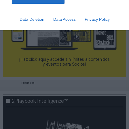
Data Deletion
Data Access
Privacy Policy
¡Haz click aquí y accede sin límites a contenidos
y eventos para Socios!​​​​​​​
Publicidad
2P
2Playbook Intelligence