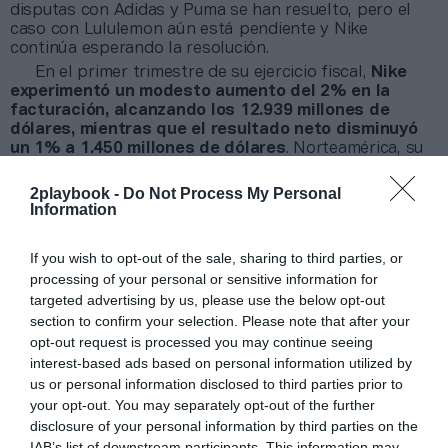
disputas con Adidas y Puma se han resuelto, pero el
caso con Lululemon aún está pendiente y Nike
continúa esperando la resolución.
En el primer trimestre de su ejercicio fiscal,
Nike
experimentó un modesto aumento del 2% en la
facturación, alcanzando los 12.939 millones de
dólares, mientras que el resultado neto disminuyó
un 1% a 1.450 millones de dólares
. Norteamérica, su
mercado más grande, registró una caída del 2%,
llegando a 5.423 millones de dólares. Sin embargo,
2playbook -
Do Not Process My Personal
Europa, Oriente Próximo y África se anotaron un
Information
crecimiento del 8%, alcanzando los 3.610 millones de
dólares. En China, el aumento fue del 5%, o del 13%
If you wish to opt-out of the sale, sharing to third parties, or
ajustado por tipos de cambio. Asia Pacífico y
processing of your personal or sensitive information for
Latinoamérica vieron un aumento del 2%, afectado por
targeted advertising by us, please use the below opt-out
las ventas de ropa.
section to confirm your selection. Please note that after your
opt-out request is processed you may continue seeing
Añadir
2Playbook
como fuente preferida de Google
interest-based ads based on personal information utilized by
de forma gratuita
us or personal information disclosed to third parties prior to
Mantente informado con las últimas noticias de actualidad.
ACTIVAR AHORA
your opt-out. You may separately opt-out of the further
disclosure of your personal information by third parties on the
IAB’s list of downstream participants. This information may