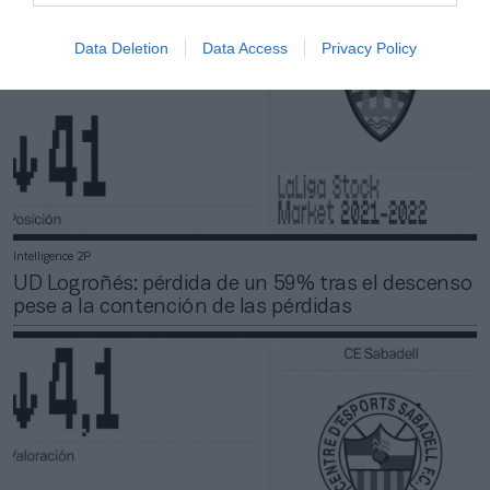
Data Deletion
Data Access
Privacy Policy
Intelligence 2P
UD Logroñés: pérdida de un 59% tras el descenso
pese a la contención de las pérdidas