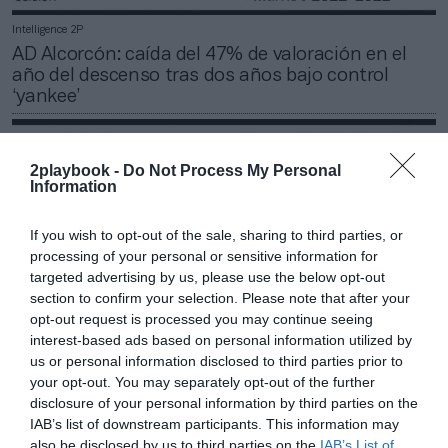
Intelligence 2P
AD Alcorcón: caída del 47% de valoración en el
año del descenso tras dos años bajo control
‘yankee’
2playbook -
Do Not Process My Personal
Information
If you wish to opt-out of the sale, sharing to third parties, or
processing of your personal or sensitive information for
targeted advertising by us, please use the below opt-out
section to confirm your selection. Please note that after your
opt-out request is processed you may continue seeing
interest-based ads based on personal information utilized by
us or personal information disclosed to third parties prior to
your opt-out. You may separately opt-out of the further
disclosure of your personal information by third parties on the
Intelligence 2P
IAB’s list of downstream participants. This information may
CF Fuenlabrada: caída de un 52% en valoración
also be disclosed by us to third parties on the
IAB’s List of