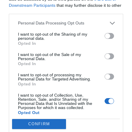
pese a obtener 2,5 millones de beneficios
Downstream Participants
that may further disclose it to other
third parties.
Personal Data Processing Opt Outs
I want to opt-out of the Sharing of my
personal data.
Opted In
I want to opt-out of the Sale of my
Personal Data.
Opted In
I want to opt-out of processing my
Personal Data for Targeted Advertising.
Opted In
Intelligence 2P
I want to opt-out of Collection, Use,
FC Cartagena: una permanencia en LaLiga que
Retention, Sale, and/or Sharing of my
Personal Data that Is Unrelated with the
triplica ingresos y dobla tasación, hasta 13,8
Purposes for which it was collected.
millones
Opted Out
CONFIRM