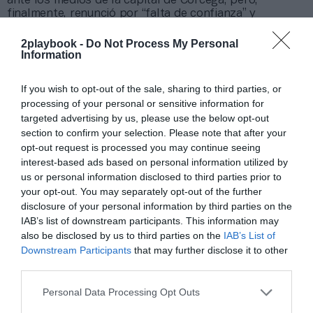
ante los medios de la capital de Córcega, pero,
finalmente, renunció por “falta de confianza” y
desacuerdos con la actual dirección.
2playbook -
Do Not Process My Personal
Information
Añadir
2Playbook
como fuente preferida de Google
de forma gratuita
Mantente informado con las últimas noticias de actualidad.
If you wish to opt-out of the sale, sharing to third parties, or
ACTIVAR AHORA
processing of your personal or sensitive information for
targeted advertising by us, please use the below opt-out
section to confirm your selection. Please note that after your
opt-out request is processed you may continue seeing
Compartir
interest-based ads based on personal information utilized by
us or personal information disclosed to third parties prior to
Imprimir
your opt-out. You may separately opt-out of the further
disclosure of your personal information by third parties on the
Índex
2P
IAB’s list of downstream participants. This information may
also be disclosed by us to third parties on the
IAB’s List of
Downstream Participants
that may further disclose it to other
Ligue 1
third parties.
Personal Data Processing Opt Outs
Publicidad