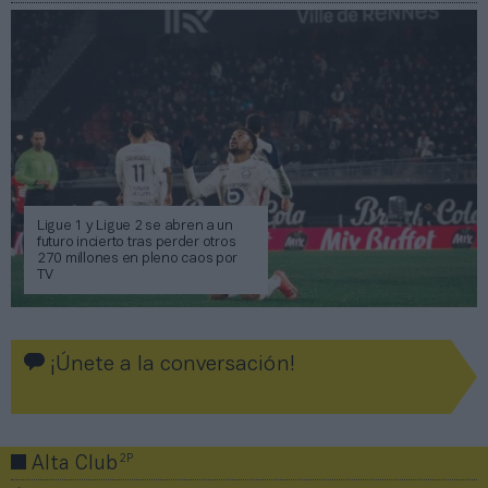
Ligue 1 y Ligue 2 se abren a un
futuro incierto tras perder otros
270 millones en pleno caos por
TV
¡Únete a la conversación!
2P
Alta Club