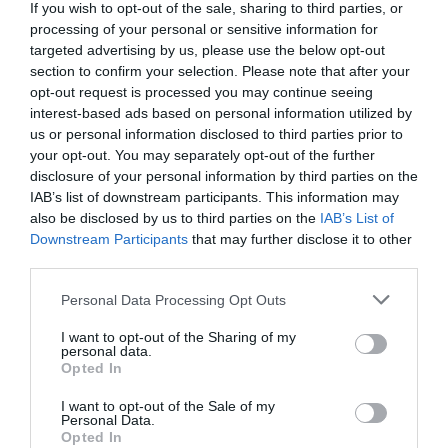
If you wish to opt-out of the sale, sharing to third parties, or
más de 200 ligas y torneos masculinos y femeninos en
processing of your personal or sensitive information for
España, 100 festivales de música, museos y eventos de
targeted advertising by us, please use the below opt-out
entretenimiento, y otras 100 carreras populares de
section to confirm your selection. Please note that after your
running y ciclismo.
opt-out request is processed you may continue seeing
El módulo incluye información club a club en LaLiga,
interest-based ads based on personal information utilized by
ACB, Asobal, Superliga de voleibol y ligas extranjeras
us or personal information disclosed to third parties prior to
como NBA, Euroliga, Premier League, Bundesliga, Serie
A y Ligue 1, así como los datos de asistencia media y
your opt-out. You may separately opt-out of the further
agregada partidos de selecciones, torneos
disclosure of your personal information by third parties on the
internacionales celebrados en España o Copas del Rey y
IAB’s list of downstream participants. This information may
de la Reina de todos los deportes. Si quieres más
also be disclosed by us to third parties on the
IAB’s List of
información, contáctanos a través
Downstream Participants
that may further disclose it to other
de
intelligence@2playbook.com
.
third parties.
Añadir
2Playbook
como fuente preferida de Google
Personal Data Processing Opt Outs
de forma gratuita
Mantente informado con las últimas noticias de actualidad.
I want to opt-out of the Sharing of my
personal data.
ACTIVAR AHORA
Opted In
I want to opt-out of the Sale of my
Personal Data.
Compartir
Opted In