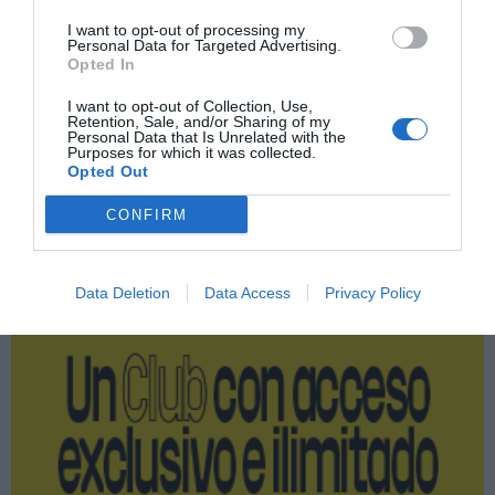
Imprimir
I want to opt-out of processing my
Personal Data for Targeted Advertising.
Opted In
Índex
2P
I want to opt-out of Collection, Use,
Retention, Sale, and/or Sharing of my
Personal Data that Is Unrelated with the
AS Roma
Purposes for which it was collected.
Opted Out
CONFIRM
Publicidad
Data Deletion
Data Access
Privacy Policy
2P
2Playbook Club