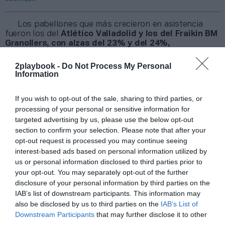
Los pabellones que más crecieron en asistencia
fueron los del
Atlético Valladolid y los del Fraikin BM
Granollers, con alzas del 23% y del 24%,
respectivamente. En este último caso, el derbi
barcelonés en el Palau d’Esports de Granollers dio cita
2playbook -
Do Not Process My Personal
a 3.500 espectadores.
Information
Trece de los dieciséis clubes de la Liga
Plenitude elevaron sus cifras de asistencia,
salvo el
If you wish to opt-out of the sale, sharing to third parties, or
Abanca Ademar León (-26%), impactado por jugar
processing of your personal or sensitive information for
parte de la temporada en Astorga; el Rebi Balonmano
targeted advertising by us, please use the below opt-out
Cuenca (-6%), y el Ángel Ximénez Puente Genil (-12%).
section to confirm your selection. Please note that after your
opt-out request is processed you may continue seeing
interest-based ads based on personal information utilized by
Sobre 2Playbook Intelligence
us or personal information disclosed to third parties prior to
2Playbook Intelligence
es la unidad de datos e
your opt-out. You may separately opt-out of the further
inteligencia de mercado de 2Playbook, cuya plataforma
disclosure of your personal information by third parties on the
de datos monitoriza la asistencia y venta de entradas
IAB’s list of downstream participants. This information may
de más de 200 ligas y torneos masculinos y femeninos
also be disclosed by us to third parties on the
IAB’s List of
en España, 100 festivales de música y eventos de
entretenimiento, y otras 100 carreras populares de
Downstream Participants
that may further disclose it to other
running y ciclismo.
third parties.