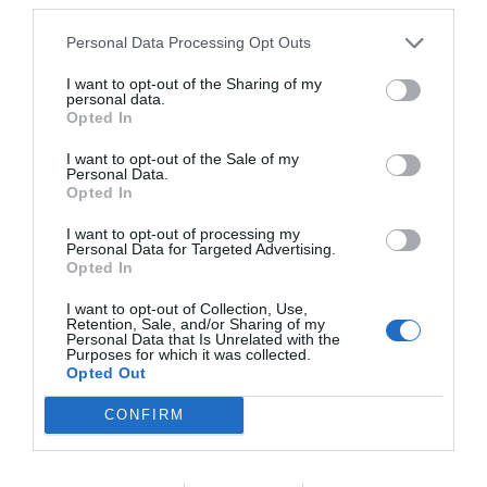
El módulo incluye información club a club en LaLiga,
ACB, Asobal y ligas extranjeras como NBA, Euroliga,
Personal Data Processing Opt Outs
Premier League, Bundesliga, Serie A y Ligue 1, así como
I want to opt-out of the Sharing of my
los datos de asistencia media y agregada partidos de
personal data.
selecciones, torneos internacionales celebrados en
Opted In
España o Copas del Rey y de la Reina de todos los
deportes. Si quieres más información, contacta con
I want to opt-out of the Sale of my
nosotros a través de intelligence@2playbook.com.
Personal Data.
Opted In
I want to opt-out of processing my
Añadir
2Playbook
como fuente preferida de Google
Personal Data for Targeted Advertising.
de forma gratuita
Opted In
Mantente informado con las últimas noticias de actualidad.
ACTIVAR AHORA
I want to opt-out of Collection, Use,
Retention, Sale, and/or Sharing of my
Personal Data that Is Unrelated with the
Purposes for which it was collected.
Opted Out
Compartir
CONFIRM
Imprimir