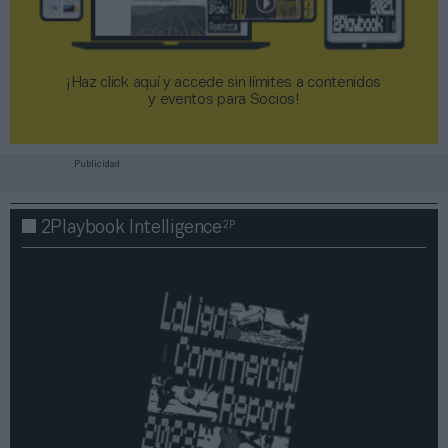
¡Haz click aquí y accede sin límites a contenidos
y eventos para Socios!​​​​​​​
Publicidad
2P
2Playbook Intelligence