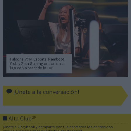
Falcons, AYM Esports, Ramboot
Club y Zeta Gaming entran en la
liga de Valorant de la LVP
¡Únete a la conversación!
2P
Alta Club
¡Únete a 2Playbook y comparte con tus contactos los contenidos