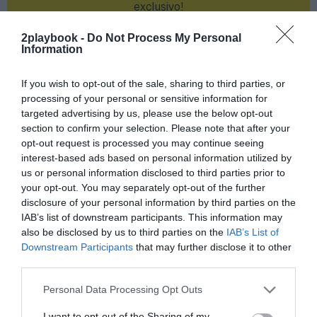
exclusivo!
¡Suscríbete!
Inicia sesión
2playbook -
Do Not Process My Personal
Information
If you wish to opt-out of the sale, sharing to third parties, or
processing of your personal or sensitive information for
Compartir
targeted advertising by us, please use the below opt-out
section to confirm your selection. Please note that after your
Imprimir
opt-out request is processed you may continue seeing
interest-based ads based on personal information utilized by
us or personal information disclosed to third parties prior to
Índex
2P
your opt-out. You may separately opt-out of the further
disclosure of your personal information by third parties on the
Falcons
IAB’s list of downstream participants. This information may
also be disclosed by us to third parties on the
IAB’s List of
eSports
Downstream Participants
that may further disclose it to other
third parties.
Personal Data Processing Opt Outs
Publicidad
I want to opt-out of the Sharing of my