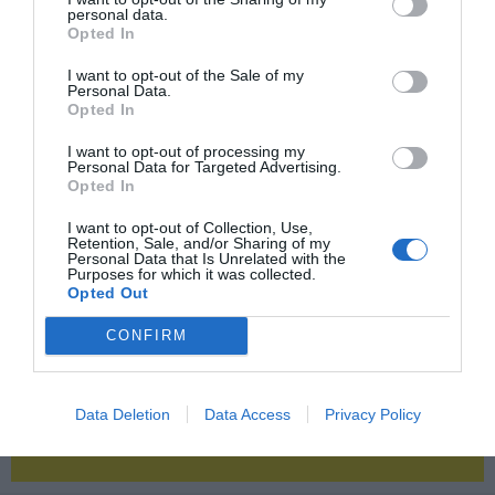
personal data.
Opted In
2P
2Playbook Club
I want to opt-out of the Sale of my
Personal Data.
Opted In
I want to opt-out of processing my
Personal Data for Targeted Advertising.
Opted In
I want to opt-out of Collection, Use,
Retention, Sale, and/or Sharing of my
Personal Data that Is Unrelated with the
Purposes for which it was collected.
Opted Out
CONFIRM
Data Deletion
Data Access
Privacy Policy
¡Haz click aquí y accede sin límites a contenidos
y eventos para Socios!​​​​​​​