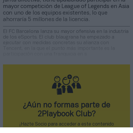
mayor competición de League of Legends en Asia
con uno de los equipos existentes, lo que
ahorraría 5 millones de la licencia.
El FC Barcelona lanza su mayor ofensiva en la industria
de los eSports. El club blaugrana ha empezado a
ejecutar con medidas concretas su alianza con
Tencent, en la que el punto más importante es la
participación con una franquicia en s
¿Aún no formas parte de
2Playbook Club?
¡Hazte Socio para acceder a este contenido
exclusivo!