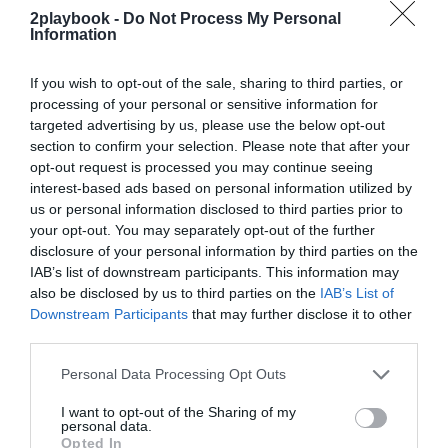
2playbook -
Do Not Process My Personal
¡Suscríbete!
Inicia sesión
Information
If you wish to opt-out of the sale, sharing to third parties, or
processing of your personal or sensitive information for
targeted advertising by us, please use the below opt-out
Compartir
section to confirm your selection. Please note that after your
opt-out request is processed you may continue seeing
Imprimir
interest-based ads based on personal information utilized by
us or personal information disclosed to third parties prior to
Índex
2P
your opt-out. You may separately opt-out of the further
disclosure of your personal information by third parties on the
IAB’s list of downstream participants. This information may
FC Barcelona
also be disclosed by us to third parties on the
IAB’s List of
Downstream Participants
that may further disclose it to other
third parties.
Publicidad
Personal Data Processing Opt Outs
I want to opt-out of the Sharing of my
2P
2Playbook Club
personal data.
Opted In