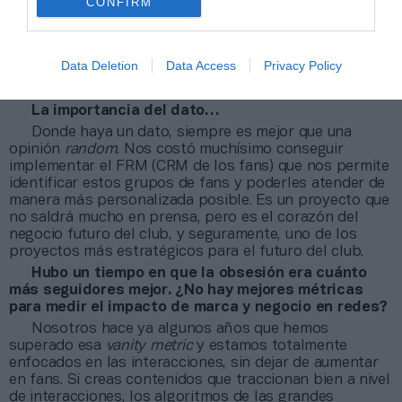
CONFIRM
grupo ofrecerle los productos/servicios/contenidos
que más se ajusten a sus preferencias. Quizás habrá
muchos millones a los que se le puede vender un
llavero, pero según los datos que manejamos,
Data Deletion
Data Access
Privacy Policy
identificamos 30 millones a los que se les puede vender
productos/servicios por valores mucho más altos.
La importancia del dato…
Donde haya un dato, siempre es mejor que una
opinión
random
. Nos costó muchísimo conseguir
implementar el FRM (CRM de los fans) que nos permite
identificar estos grupos de fans y poderles atender de
manera más personalizada posible. Es un proyecto que
no saldrá mucho en prensa, pero es el corazón del
negocio futuro del club, y seguramente, uno de los
proyectos más estratégicos para el futuro del club.
Hubo un tiempo en que la obsesión era cuánto
más seguidores mejor. ¿No hay mejores métricas
para medir el impacto de marca y negocio en redes?
Nosotros hace ya algunos años que hemos
superado esa
vanity metric
y estamos totalmente
enfocados en las interacciones, sin dejar de aumentar
en fans. Si creas contenidos que traccionan bien a nivel
de interacciones, los algoritmos de las grandes