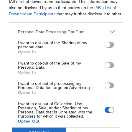
IAB’s list of downstream participants. This information may
El Barça es la marca o una de las marcas mas potentes
also be disclosed by us to third parties on the
IAB’s List of
en deportes a nivel mundial, pero, si además, nos
Downstream Participants
that may further disclose it to other
aliamos como hemos hecho con el principal
player
de
third parties.
eSports del mundo como es Tencent, el efecto es
multiplicador.
Personal Data Processing Opt Outs
“Sólo el dato permitirá al Barça, y a
I want to opt-out of the Sharing of my
personal data.
cualquier otra propiedad deportiva, saber
Opted In
cómo monetizar a 400 millones de
seguidores”
I want to opt-out of the Sale of my
Personal Data.
Opted In
Ahora que llega la campaña escucharemos
I want to opt-out of processing my
aquello de “si vendieramos un llavero a cada fan
Personal Data for Targeted Advertising.
Opted In
digital...”. ¿Qué opinas?
Eso me suena a cuento de la lechera... he oído el
I want to opt-out of Collection, Use,
mismo cuento de diferentes versiones “si a cada chino
Retention, Sale, and/or Sharing of my
le vendiera un X, facturaría X millones…” . El Barça es un
Personal Data that Is Unrelated with the
Purposes for which it was collected.
sentimiento, y en una base de 400 millones de
Opted Out
seguidores cada uno lo vive de manera diferente. Por
eso, es tan importante identificar los patrones y a cada