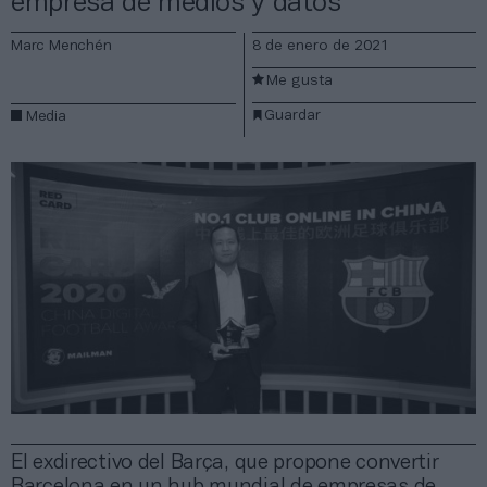
empresa de medios y datos”
Marc Menchén
8 de enero de 2021
Me gusta
Guardar
Media
El exdirectivo del Barça, que propone convertir
Barcelona en un hub mundial de empresas de