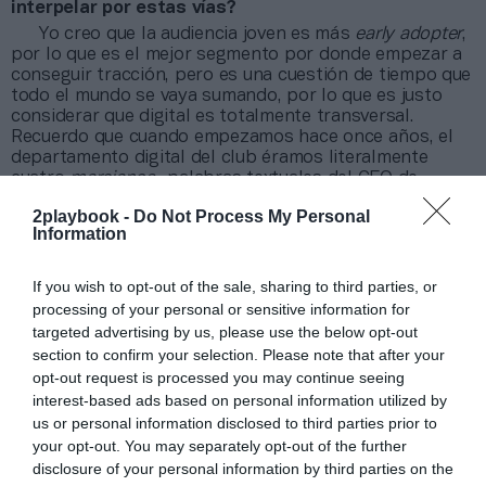
interpelar por estas vías?
Yo creo que la audiencia joven es más
early adopter
,
por lo que es el mejor segmento por donde empezar a
conseguir tracción, pero es una cuestión de tiempo que
todo el mundo se vaya sumando, por lo que es justo
considerar que digital es totalmente transversal.
Recuerdo que cuando empezamos hace once años, el
departamento digital del club éramos literalmente
cuatro
marcianos
-palabras textuales del CEO de
entonces- e íbamos orientados a una audiencia muy
2playbook -
Do Not Process My Personal
marciana
. Hoy en día, es una ilusión ver a barcelonistas
Information
de todo el mundo viendo contenidos por BarçaTV+.
Los eSports son uno de los temas más
If you wish to opt-out of the sale, sharing to third parties, or
recurrentes a la hora de hablar sobre cómo
acercarse a las nuevas generaciones. ¿Es un error
processing of your personal or sensitive information for
que el deporte tradicional sólo se acerque a través
targeted advertising by us, please use the below opt-out
de los simuladores de su disciplina?
section to confirm your selection. Please note that after your
Hay muchas estrategias y todas ellas son válidas.
opt-out request is processed you may continue seeing
Entrar en un simulador es lo más evidente, un club es
interest-based ads based on personal information utilized by
una marca que genera una conexión emocional con sus
us or personal information disclosed to third parties prior to
seguidores, y esto es aplicable a los juegos de
your opt-out. You may separately opt-out of the further
simulación o a cualquier tipo de videojuego masivo que
disclosure of your personal information by third parties on the
estén alineados con los valores y sentimiento de club.