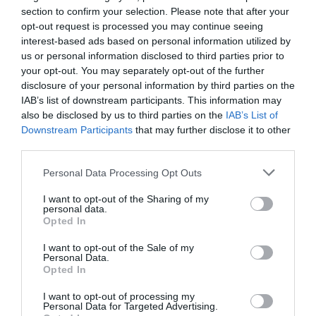
la asistencia a todos los eventos deportivos y de
section to confirm your selection. Please note that after your
entretenimiento en España, así como más de 20.000
opt-out request is processed you may continue seeing
contratos de patrocinio en el mercado español,
interest-based ads based on personal information utilized by
segmentados por competición, tipología de activos,
us or personal information disclosed to third parties prior to
marcas, categorías de producto y valor económico
your opt-out. You may separately opt-out of the further
aproximado de cada acuerdo. Si quieres más
información, contacta con nosotros a través de
disclosure of your personal information by third parties on the
intelligence@2playbook.com.
IAB’s list of downstream participants. This information may
also be disclosed by us to third parties on the
IAB’s List of
Downstream Participants
that may further disclose it to other
Añadir
2Playbook
como fuente preferida de Google
de forma gratuita
third parties.
Mantente informado con las últimas noticias de actualidad.
ACTIVAR AHORA
Personal Data Processing Opt Outs
I want to opt-out of the Sharing of my
personal data.
Opted In
Compartir
I want to opt-out of the Sale of my
Imprimir
Personal Data.
Opted In
Índex
2P
I want to opt-out of processing my
Personal Data for Targeted Advertising.