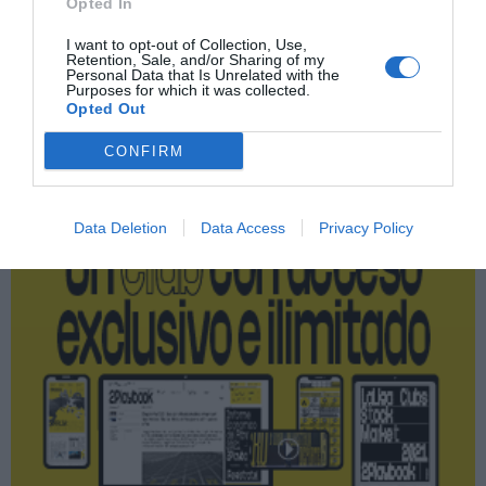
Opted In
FC Barcelona
I want to opt-out of Collection, Use,
Retention, Sale, and/or Sharing of my
Personal Data that Is Unrelated with the
Purposes for which it was collected.
Opted Out
Publicidad
CONFIRM
2P
2Playbook Club
Data Deletion
Data Access
Privacy Policy