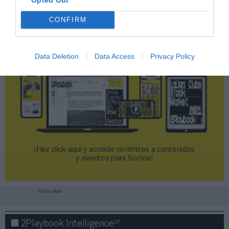
CONFIRM
Data Deletion
Data Access
Privacy Policy
¡Haz click aquí y accede sin límites a contenidos
y eventos para Socios!​​​​​​​
Publicidad
2P
2Playbook Intelligence