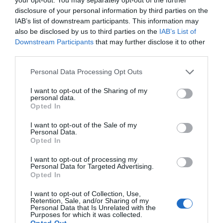
de forma gratuita
disclosure of your personal information by third parties on the
Mantente informado con las últimas noticias de actualidad.
ACTIVAR AHORA
IAB’s list of downstream participants. This information may
also be disclosed by us to third parties on the
IAB’s List of
Downstream Participants
that may further disclose it to other
third parties.
Compartir
Personal Data Processing Opt Outs
Imprimir
I want to opt-out of the Sharing of my
personal data.
Índex
2P
Opted In
I want to opt-out of the Sale of my
FC Barcelona
Personal Data.
Opted In
I want to opt-out of processing my
Personal Data for Targeted Advertising.
Publicidad
Opted In
I want to opt-out of Collection, Use,
Retention, Sale, and/or Sharing of my
2P
2Playbook Club
Personal Data that Is Unrelated with the
Purposes for which it was collected.
Opted Out