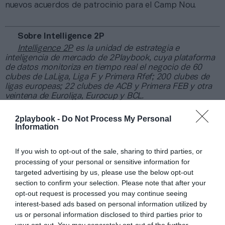
nuevos acuerdos de patrocinio para el Camp Nou.
Sobre Intelligence 2P
Intelligence 2P
es la unidad de estrategia e
inteligencia de mercado de 2Playbook, cuya plataforma
de datos monitoriza en tiempo real el negocio de 60
clubes de LaLiga, Liga F y Primera Rfef; 200 clubes de
ligas europeas; 22 clubes de ACB y Primera FEB y otra
veintena de Euroliga, Eurocup y BCL.
La plataforma también contabiliza la asistencia a
todos los eventos deportivos, de entretenimiento y
2playbook -
Do Not Process My Personal
Information
música en España, así como más de 24.000 contratos
de patrocinio en el mercado español y otros 7.000
contratos de las ligas europeas y norteamericanas de
If you wish to opt-out of the sale, sharing to third parties, or
fútbol y baloncesto, segmentados por competición,
processing of your personal or sensitive information for
tipología de activos, marcas, categorías de producto y
targeted advertising by us, please use the below opt-out
valor económico aproximado de cada acuerdo. Si
section to confirm your selection. Please note that after your
quieres más información, contacta con nosotros a
opt-out request is processed you may continue seeing
través de
intelligence@2playbook.com
.
interest-based ads based on personal information utilized by
us or personal information disclosed to third parties prior to
Añadir
2Playbook
como fuente preferida de Google
your opt-out. You may separately opt-out of the further