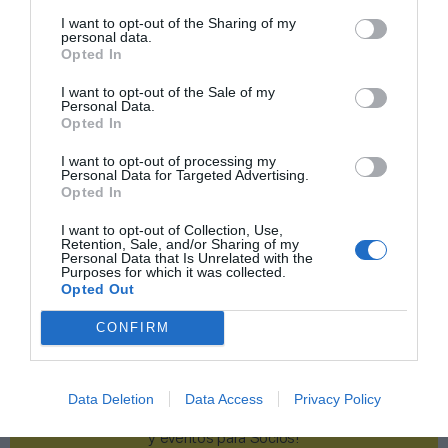
I want to opt-out of the Sharing of my
Publicidad
personal data.
Opted In
I want to opt-out of the Sale of my
2P
2Playbook Club
Personal Data.
Opted In
I want to opt-out of processing my
Personal Data for Targeted Advertising.
Opted In
I want to opt-out of Collection, Use,
Retention, Sale, and/or Sharing of my
Personal Data that Is Unrelated with the
Purposes for which it was collected.
Opted Out
CONFIRM
Data Deletion
Data Access
Privacy Policy
¡Haz click aquí y accede sin límites a contenidos
y eventos para Socios!​​​​​​​