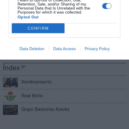
I want to opt-out of Collection, Use,
Añadir
2Playbook
como fuente preferida de Google
Retention, Sale, and/or Sharing of my
de forma gratuita
Personal Data that Is Unrelated with the
Purposes for which it was collected.
Mantente informado con las últimas noticias de actualidad.
Opted Out
ACTIVAR AHORA
CONFIRM
Compartir
Data Deletion
Data Access
Privacy Policy
Imprimir
Índex
2P
Nombramiento
Real Betis
Grupo Baskonia-Alavés