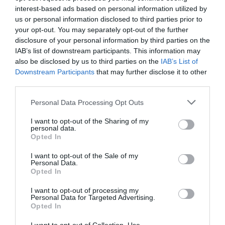
de 156 millones de euros,
récord del club. Además, ha
interest-based ads based on personal information utilized by
previsto un beneficio de 186.000 euros sin contar
us or personal information disclosed to third parties prior to
potenciales plusvalías por traspasos tras tres
temporadas de pandemia que se han cerrado con unas
your opt-out. You may separately opt-out of the further
pérdidas totales de 81 millones de euros.
disclosure of your personal information by third parties on the
Alarcón, por su parte, pilota desde diciembre la
IAB’s list of downstream participants. This information may
nave verdiblanca como consejero delegado, cargo de
also be disclosed by us to third parties on the
IAB’s List of
nueva creación. El Betis desdobló la dirección general
Downstream Participants
that may further disclose it to other
en tres verticales antes de la pandemia para iniciar su
third parties.
ofensiva comercial. La primera estaba en manos de
Alarcón, y ahora de Useros. La segunda, la corporativa,
Personal Data Processing Opt Outs
la ocupa Federico Martínez Feria y la tercera, la
deportiva, recae sobre Antonio Cordón.
I want to opt-out of the Sharing of my
personal data.
Este equipo de trabajo es el que debe liderar la
Opted In
ejecución del plan estratégico 2022-2026. En él
también se incluye
una ambiciosa inversión
I want to opt-out of the Sale of my
patrimonial
que incluye la construcción de la nueva
Personal Data.
ciudad deportiva y la reforma integral del Benito
Opted In
Villamarín. También se apostó por homogeneizar su
imagen corporativa y una ligera modificación de su logo
I want to opt-out of processing my
para adaptarse a las necesidades de
Personal Data for Targeted Advertising.
internacionalización y estrategia digital del Betis.
Opted In