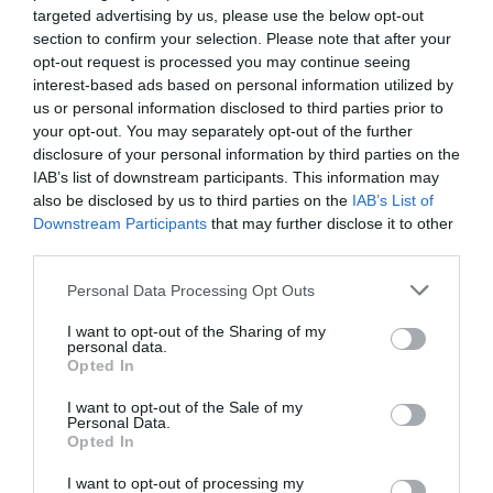
targeted advertising by us, please use the below opt-out
Suponiendo que el estadio logra una capacidad
section to confirm your selection. Please note that after your
del 90%, se pondrán vender 36.000 entradas por
opt-out request is processed you may continue seeing
encuentro, por las 24.300 que vendían antes de la
Covid-19
, con una capacidad del 85%. “Hemos
interest-based ads based on personal information utilized by
tenido
sold out
en varias ocasiones y en las últimas
us or personal information disclosed to third parties prior to
tres temporadas se han ocupado, de media, el 95% de
your opt-out. You may separately opt-out of the further
los asientos”, explica el club, al argumentar los motivos
disclosure of your personal information by third parties on the
de su salida a bolsa.
IAB’s list of downstream participants. This information may
Además,
se construirán nuevas instalaciones,
also be disclosed by us to third parties on the
IAB’s List of
desde tiendas y centro de negocio hasta
Downstream Participants
that may further disclose it to other
restaurantes, museos, un parque y un espacio para
third parties.
eSports
. También se empezará a ofrecer tours al
estadio.
El proyecto supondrá una inversión cercana
Personal Data Processing Opt Outs
a los 100 millones de euros
y se encontrará en el
distrito de Sint-Andries de Brujas.
I want to opt-out of the Sharing of my
personal data.
Opted In
Añadir
2Playbook
como fuente preferida de Google
de forma gratuita
I want to opt-out of the Sale of my
Mantente informado con las últimas noticias de actualidad.
Personal Data.
ACTIVAR AHORA
Opted In
I want to opt-out of processing my