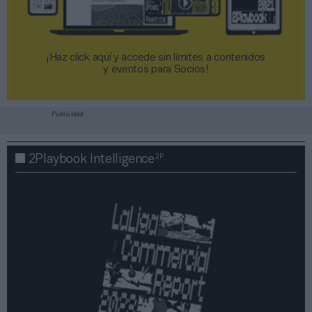
¡Haz click aquí y accede sin límites a contenidos
y eventos para Socios!​​​​​​​
Publicidad
2P
2Playbook Intelligence