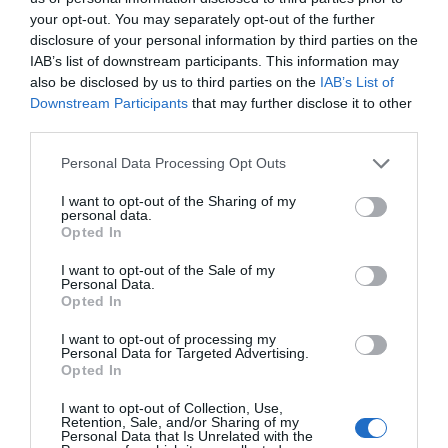
your opt-out. You may separately opt-out of the further
Añadir
2Playbook
como fuente preferida de Google
disclosure of your personal information by third parties on the
de forma gratuita
Mantente informado con las últimas noticias de actualidad.
IAB’s list of downstream participants. This information may
ACTIVAR AHORA
also be disclosed by us to third parties on the
IAB’s List of
Downstream Participants
that may further disclose it to other
third parties.
Compartir
Personal Data Processing Opt Outs
Imprimir
I want to opt-out of the Sharing of my
personal data.
Opted In
Índex
2P
I want to opt-out of the Sale of my
Personal Data.
Opted In
Cádiz CF
I want to opt-out of processing my
Personal Data for Targeted Advertising.
Opted In
Publicidad
I want to opt-out of Collection, Use,
Retention, Sale, and/or Sharing of my
Personal Data that Is Unrelated with the
2P