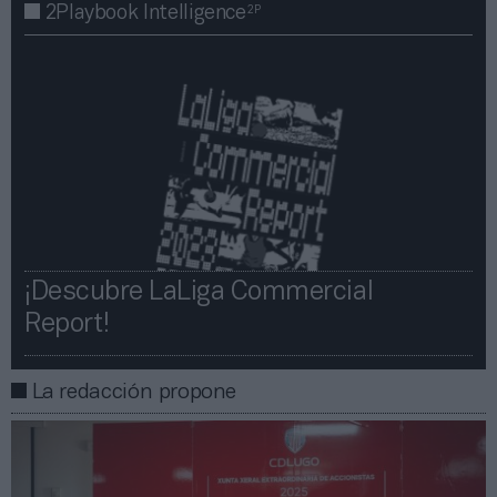
2P
2Playbook Intelligence
¡Descubre LaLiga Commercial
Report!​​
La redacción propone