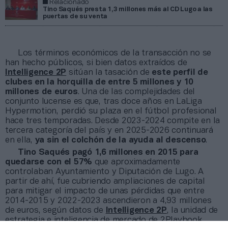
Relacionado
Tino Saqués presta 1,3 millones más al CD Lugo a las
puertas de su venta
Los términos económicos de la transacción no se
han hecho públicos, si bien datos extraídos de
Intelligence 2P
sitúan la tasación de
este perfil de
clubes en la horquilla de entre 5 millones y 10
millones de euros
. Una de las complejidades del
conjunto lucense es que, tras doce años en LaLiga
Hypermotion, perdió su plaza en el fútbol profesional
hace tres temporadas. Desde 2023-2024 compite en la
tercera categoría del país y en 2025-2026 continuará
en ella,
ya sin el colchón de la ayuda al descenso
.
Tino Saqués pagó 1,6 millones en 2015 para
quedarse con el 57%
que aproximadamente
controlaban Ayuntamiento y Diputación de Lugo. A
partir de ahí, fue cubriendo ampliaciones de capital
para mitigar el impacto de unas pérdidas que entre
2014-2015 y 2022-2023 ascendieron a 4,93 millones
de euros, según datos de
Intelligence 2P
, la unidad de
estrategia e inteligencia de mercado de 2Playbook.