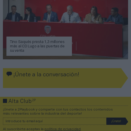
Tino Saqués presta 1,3 millones
más al CD Lugo a las puertas de
su venta
¡Únete a la conversación!
2P
Alta Club
¡Únete a 2Playbook y comparte con tus contactos los contenidos
más relevantes sobre la industria del deporte!
Al suscribirte aceptas la
política de privacidad
.