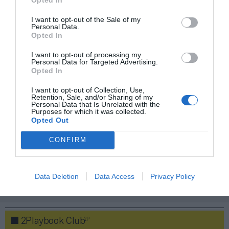
ACTIVAR AHORA
I want to opt-out of the Sale of my
Personal Data.
Opted In
Compartir
I want to opt-out of processing my
Personal Data for Targeted Advertising.
Imprimir
Opted In
I want to opt-out of Collection, Use,
Índex
2P
Retention, Sale, and/or Sharing of my
Personal Data that Is Unrelated with the
Purposes for which it was collected.
Opted Out
CD Lugo
CONFIRM
Operaciones corporativas
Data Deletion
Data Access
Privacy Policy
Publicidad
2P
2Playbook Club