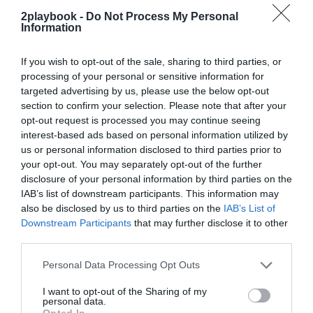
2playbook -
Do Not Process My Personal
Information
Sobre Intelligence 2P
Intelligence 2P
es la unidad de estrategia e
If you wish to opt-out of the sale, sharing to third parties, or
inteligencia de mercado de 2Playbook, cuya plataforma
processing of your personal or sensitive information for
de datos monitoriza en tiempo real el negocio de 60
clubes de LaLiga, Liga F y Primera Federación; 200
targeted advertising by us, please use the below opt-out
clubes de ligas europeas; 22 clubes de ACB y Primera
section to confirm your selection. Please note that after your
FEB.
opt-out request is processed you may continue seeing
La plataforma también contabiliza la asistencia a
interest-based ads based on personal information utilized by
todos los eventos deportivos, de entretenimiento y
us or personal information disclosed to third parties prior to
música en España, así como más de 25.000 contratos
your opt-out. You may separately opt-out of the further
de patrocinio en el mercado español y otros 7.000
disclosure of your personal information by third parties on the
contratos de las ligas europeas y norteamericanas de
IAB’s list of downstream participants. This information may
fútbol y baloncesto, segmentados por competición,
also be disclosed by us to third parties on the
IAB’s List of
tipología de activos, marcas, categorías de producto y
Downstream Participants
that may further disclose it to other
valor económico aproximado de cada acuerdo. Si
third parties.
quieres más información, contacta con nosotros a
través de
intelligence@2playbook.com
.
Personal Data Processing Opt Outs
Añadir
2Playbook
como fuente preferida de Google
I want to opt-out of the Sharing of my
de forma gratuita
personal data.
Mantente informado con las últimas noticias de actualidad.
Opted In