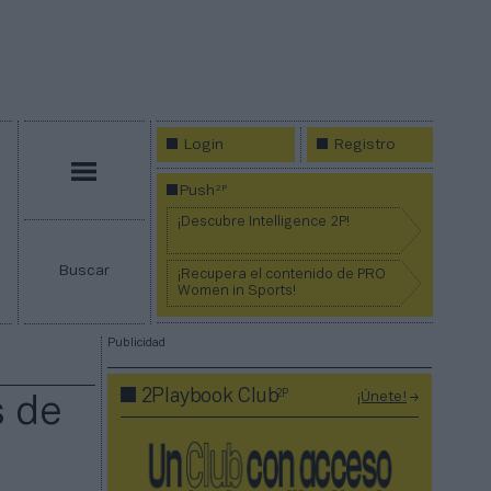
Login
Registro
Menú
2P
Push
¡Descubre Intelligence 2P!
Buscar
¡Recupera el contenido de PRO
Women in Sports!
Publicidad
2P
2Playbook Club
¡Únete!
s de