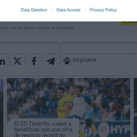
osotros a través de intelligence@2playbook.com.
Data Deletion
Data Access
Privacy Policy
aybook
como fuente preferida de Google de forma
ACTIVA
mado con las últimas noticias de actualidad.
Imprimir
El CD Tenerife vuelve a
beneficios con una cifra
de negocio récord de