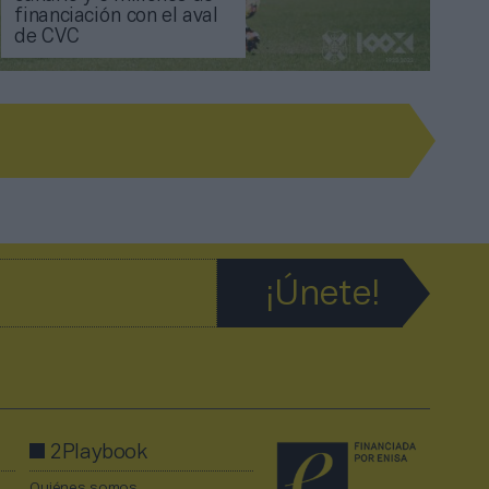
financiación con el aval
de CVC
2Playbook
Quiénes somos