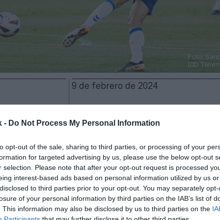
Foto: San
(CD Teneri
9 de febrero de 2024
Guardar
Me gusta
k -
Do Not Process My Personal Information
cierra la primera fase de su nueva ampliación con 2,
to opt-out of the sale, sharing to third parties, or processing of your per
ros más en su capital social. Esto es un 58% de
los 3
formation for targeted advertising by us, please use the below opt-out s
ros que quiere recabar con esta operación
, cuyo obje
r selection. Please note that after your opt-out request is processed y
acidad financiera para poder ampliar su límite sala
eing interest-based ads based on personal information utilized by us or
anque de esta temporada) y ayudar a que el primer e
disclosed to third parties prior to your opt-out. You may separately opt-
pciones de ascenso”, según explicó en octubre su pr
losure of your personal information by third parties on the IAB’s list of
. This information may also be disclosed by us to third parties on the
IA
Participants
that may further disclose it to other third parties.