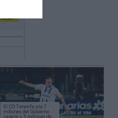
R AHORA
El CD Tenerife ata 7
millones del Gobierno
canario y 5 millones de