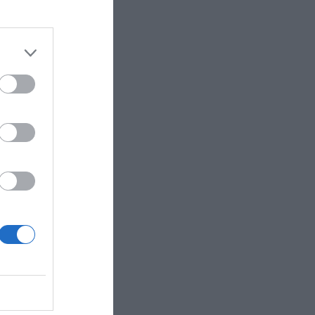
 precio
da fase,
fía que se
es de
que se
títulos
 hace
no.
e
negocio de
o más de
s por
 valor
n,