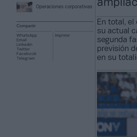
ampliac
Operaciones corporativas
En total, el
Compartir
su actual ca
WhatsApp
Imprimir
segunda fas
Email
Linkedin
previsión d
Twitter
Facebook
en su total
Telegram