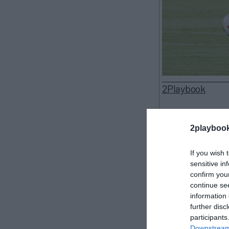
2Playbook
2playboo
El CD Tenerife 
If you wish 
millones de eu
sensitive in
millones de eu
confirm you
reforzar su cap
continue se
millones al arr
information 
“pueda tener o
further disc
participants
Paulino Rivero.
Downstream 