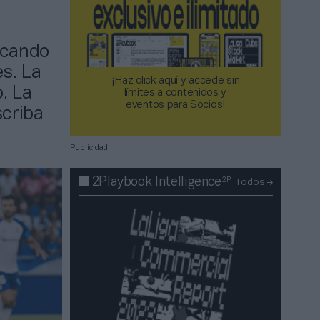
licando
es. La
¡Haz click aquí y accede sin
. La
límites a contenidos y
eventos para Socios!​​​​​​​
scriba
Publicidad
2P
2Playbook Intelligence
Todos