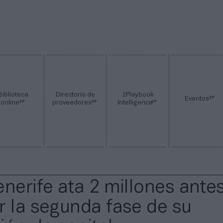
Biblioteca
Directorio de
2Playbook
2P
Eventos
2P
2P
2P
online
proveedores
Intelligence
enerife ata 2 millones ante
r la segunda fase de su