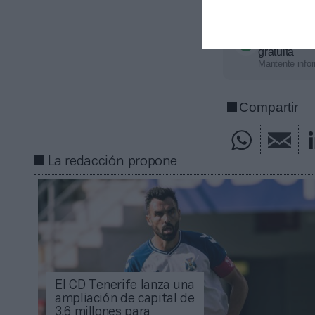
contacta con n
Añadir
2Pl
gratuita
Mantente infor
Compartir
La redacción propone
El CD Tenerife lanza una
ampliación de capital de
3,6 millones para