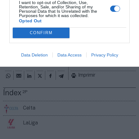
información, contacta con nosotros
I want to opt-out of Collection, Use,
Retention, Sale, and/or Sharing of my
en
intelligence@2playbook.com
.
Personal Data that Is Unrelated with the
Purposes for which it was collected.
Opted Out
Añadir
2Playbook
como fuente preferida de Google
de forma gratuita
CONFIRM
Mantente informado con las últimas noticias de actualidad.
ACTIVAR AHORA
Data Deletion
Data Access
Privacy Policy
Compartir
Imprimir
Índex
2P
Celta
LaLiga