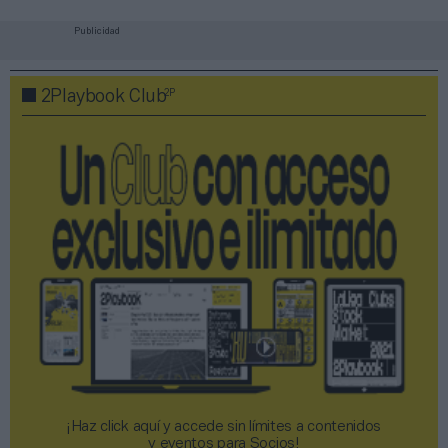
Publicidad
2P
2Playbook Club
¡Haz click aquí y accede sin límites a contenidos
y eventos para Socios!​​​​​​​