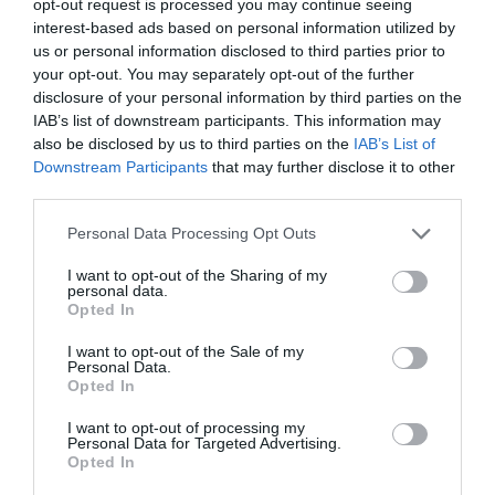
nuestro club pasa por el proyecto Celta360
, un
opt-out request is processed you may continue seeing
ecosistema que estamos construyendo para que el
interest-based ads based on personal information utilized by
patrimonio del club siga siendo un valor estratégico e
us or personal information disclosed to third parties prior to
identitario. Celta360 representa la evolución del modelo
your opt-out. You may separately opt-out of the further
tradicional del club hacia un espacio deportivo
disclosure of your personal information by third parties on the
completo, capaz de generar impacto competitivo,
IAB’s list of downstream participants. This information may
académico y empresarial”, ha agregado Mouriño.
also be disclosed by us to third parties on the
IAB’s List of
Downstream Participants
that may further disclose it to other
third parties.
Sobre Intelligence 2P
Intelligence 2P
es la unidad de estrategia e
Personal Data Processing Opt Outs
inteligencia de mercado de 2Playbook, cuya plataforma
de datos monitoriza en tiempo real el negocio de 60
I want to opt-out of the Sharing of my
clubes de LaLiga, Liga F y Primera Federación; 200
personal data.
clubes de ligas europeas; 22 clubes de ACB y Primera
Opted In
FEB.
I want to opt-out of the Sale of my
La plataforma de datos monitoriza más de 34.000
Personal Data.
contratos de patrocinio, de los que 25.000
Opted In
corresponden al mercado español y más de 8.000 a
propiedades deportivas y competiciones internacionales,
I want to opt-out of processing my
segmentados por competición, tipología de activos,
Personal Data for Targeted Advertising.
marcas, categorías de producto y valor económico
Opted In
aproximado de cada acuerdo. Si quieres más