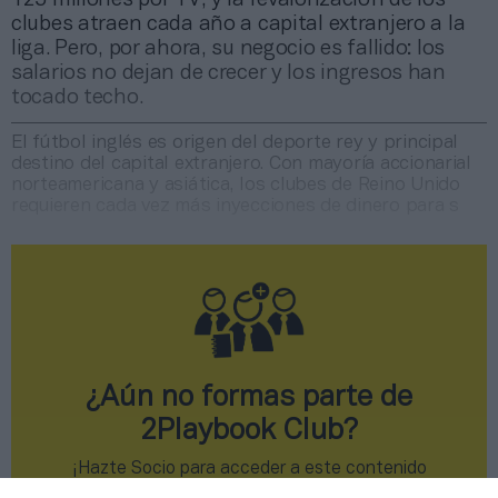
clubes atraen cada año a capital extranjero a la
liga. Pero, por ahora, su negocio es fallido: los
salarios no dejan de crecer y los ingresos han
tocado techo.
El fútbol inglés es origen del deporte rey y principal
destino del capital extranjero. Con mayoría accionarial
norteamericana y asiática, los clubes de Reino Unido
requieren cada vez más inyecciones de dinero para s
¿Aún no formas parte de
2Playbook Club?
¡Hazte Socio para acceder a este contenido
exclusivo!