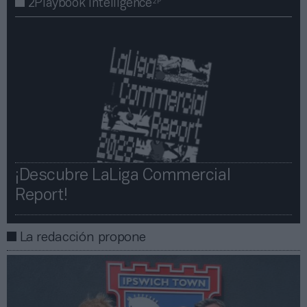
2P
2Playbook Intelligence
¡Descubre LaLiga Commercial
Report!​​
La redacción propone