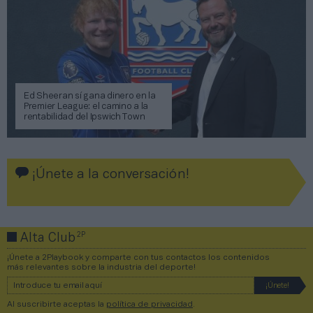
Ed Sheeran sí gana dinero en la
Premier League: el camino a la
rentabilidad del Ipswich Town
¡Únete a la conversación!
2P
Alta Club
¡Únete a 2Playbook y comparte con tus contactos los contenidos
más relevantes sobre la industria del deporte!
Al suscribirte aceptas la
política de privacidad
.