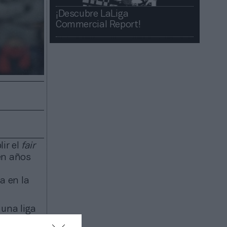
¡Descubre LaLiga
Commercial Report!​​
ir el
fair
en años
a en la
 una liga
doptado la