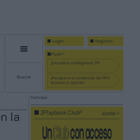
Login
Registro
Menú
2P
Push
¡Descubre Intelligence 2P!
Buscar
¡Recupera el contenido de PRO
Women in Sports!
Publicidad
2P
2Playbook Club
¡Únete!
n la