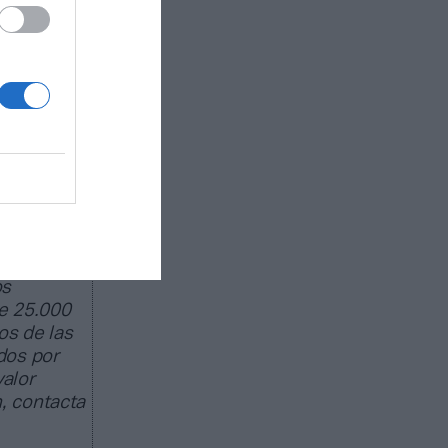
s
en su
 de 18
e tiene
ado de
egocio de
peas; 22
os
e 25.000
os de las
dos por
valor
, contacta