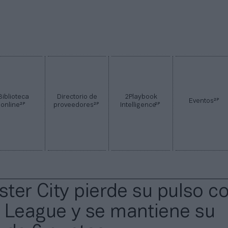
Biblioteca
Directorio de
2Playbook
2P
Eventos
2P
2P
2P
online
proveedores
Intelligence
ster City pierde su pulso co
 League y se mantiene su