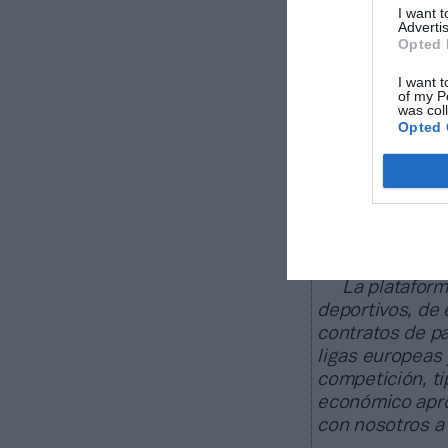
equipo
con una 
I want 
Advertis
salud económi
Opted 
puntos
en la cl
una puntuación
I want t
of my P
was col
Opted 
Sobre Intel
Intelligence
2Playbook, cuya
60 clubes de La
clubes de ACB 
La plataform
deportivos, de
contratos de pa
ligas europeas
competición, ti
económico apro
con nosotros a