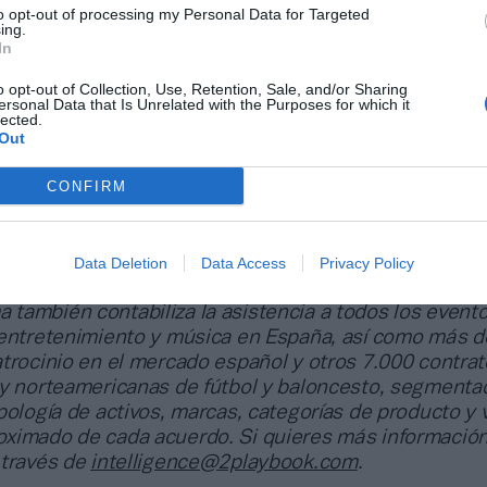
fuerte sanción disciplinaria por
infracciones grave
to opt-out of processing my Personal Data for Targeted
ing.
ca.
El Sheffield Wednesday
arrastra una
deducción
In
asificación, lo que le sitúa como colista. Actualment
 negativa.
o opt-out of Collection, Use, Retention, Sale, and/or Sharing
ersonal Data that Is Unrelated with the Purposes for which it
lected.
Out
ligence 2P
CONFIRM
 2P
es la unidad de estrategia e inteligencia de merc
 plataforma de datos monitoriza en tiempo real el n
Liga, Liga F y Primera Rfef; 200 clubes de ligas euro
Data Deletion
Data Access
Privacy Policy
y Primera FEB.
a también contabiliza la asistencia a todos los event
 entretenimiento y música en España, así como más d
trocinio en el mercado español y otros 7.000 contrat
 y norteamericanas de fútbol y baloncesto, segmenta
pología de activos, marcas, categorías de producto y 
ximado de cada acuerdo. Si quieres más información
 través de
intelligence@2playbook.com
.