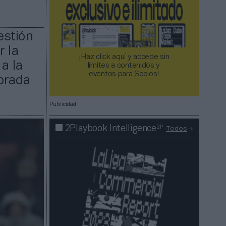
estión
r la
¡Haz click aquí y accede sin
a la
límites a contenidos y
eventos para Socios!​​​​​​​
porada
Publicidad
2P
2Playbook Intelligence
Todos