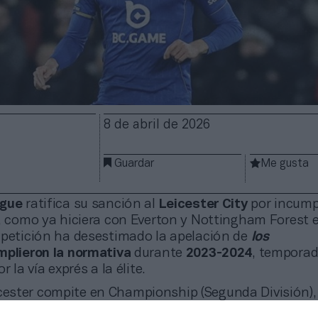
8 de abril de 2026
Guardar
Me gusta
ague
ratifica su sanción al
Leicester City
por incumpl
, como ya hiciera con Everton y Nottingham Forest 
mpetición ha desestimado la apelación de
los
plieron la normativa
durante
2023-2024
, temporad
r la vía exprés a la élite.
cester compite en Championship (Segunda División),
 la English Football League (EFL), que es la que ha a