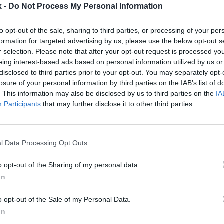
 Una junta de apelación independiente ha ratificado 
k -
Do Not Process My Personal Information
o la apelación del club. El club apeló dicha decisió
s, entre ellos la facultad de la comisión para recom
to opt-out of the sale, sharing to third parties, or processing of your per
untos, así como la cuantía de la sanción.
formation for targeted advertising by us, please use the below opt-out s
r selection. Please note that after your opt-out request is processed y
amiento de las normas de la Premier League se hizo
eing interest-based ads based on personal information utilized by us or
plano principal, el Leicester
superó en 20,8 millones d
disclosed to third parties prior to your opt-out. You may separately opt-
 euros) el
umbral de pérdidas aceptadas
por la liga 
losure of your personal information by third parties on the IAB’s list of
de tres años
(2022-2024).
. This information may also be disclosed by us to third parties on the
IA
Participants
that may further disclose it to other third parties.
l tribunal también ha desestimado una impugnació
la Premier League, que se limitaba a la decisión de l
 aumentar la sanción impuesta al club como conse
n tardía de sus cuentas anuales. La Premier había
l Data Processing Opt Outs
ue
el club no facilitó sus cuentas anuales en el plaz
e, lo que supone también un incumplimiento de las
o opt-out of the Sharing of my personal data.
ón de la sanción, el Leicester City cae a la zona de 
In
para el final, coqueteando con el que sería su segu
ecutivo.
o opt-out of the Sale of my Personal Data.
In
ar que
ya esta temporada en la Championship
hay 