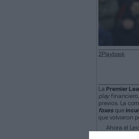
2Playbook
La
Premier Le
play
financiero
previos. La co
foxes
que
incum
que volvieron po
Ahora el Lei
bajo gestión de