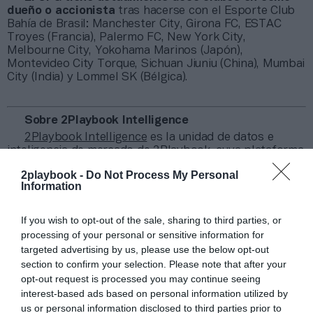
dueño o accionista
tras hacerse con el Esporte Club
Bahía de Brasil: Manchester City, Girona FC, ESTAC
Troyes (Francia), Palermo FC, New York City,
Melbourne City, Yokohama Marinos (Japón),
Montevideo City Torque, Sichuan Jiuniu (China), Mumbai
City (India) y Lommel SK (Bélgica).
Sobre 2Playbook Intelligence
2Playbook Intelligence
es la unidad de datos e
inteligencia de mercado de 2Playbook, cuya plataforma
de datos monitoriza en tiempo real el negocio de más
2playbook -
Do Not Process My Personal
de 250 clubes de fútbol y baloncesto de toda Europa,
Information
así como más de 20.000 contratos de patrocinio en el
mercado español, segmentados por competición,
tipología de activos, marcas, categorías de producto y
If you wish to opt-out of the sale, sharing to third parties, or
valor económico aproximado de cada acuerdo. Si
processing of your personal or sensitive information for
quieres más información, contacta con nosotros a
targeted advertising by us, please use the below opt-out
través de intelligence@2playbook.com.
section to confirm your selection. Please note that after your
opt-out request is processed you may continue seeing
Añadir
2Playbook
como fuente preferida de Google
interest-based ads based on personal information utilized by
de forma gratuita
us or personal information disclosed to third parties prior to