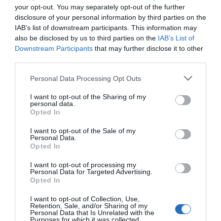
Mantente informado con las últimas noticias de actualidad.
your opt-out. You may separately opt-out of the further
ACTIVAR AHORA
disclosure of your personal information by third parties on the
IAB’s list of downstream participants. This information may
also be disclosed by us to third parties on the
IAB’s List of
Downstream Participants
that may further disclose it to other
Compartir
third parties.
Imprimir
Personal Data Processing Opt Outs
Índex
2P
I want to opt-out of the Sharing of my
personal data.
Opted In
City Football Group
I want to opt-out of the Sale of my
Personal Data.
Manchester City
Opted In
I want to opt-out of processing my
Personal Data for Targeted Advertising.
Opted In
Publicidad
I want to opt-out of Collection, Use,
Retention, Sale, and/or Sharing of my
Personal Data that Is Unrelated with the
2P
2Playbook Club
Purposes for which it was collected.