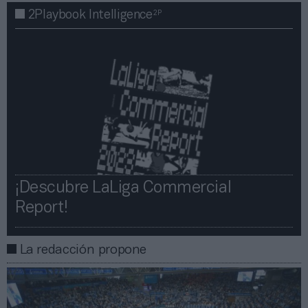
2P
2Playbook Intelligence
¡Descubre LaLiga Commercial
Report!​​
La redacción propone