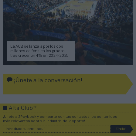
La ACB se lanza a por los dos
millones de fans en las gradas
tras crecer un 4% en 2024-2025
¡Únete a la conversación!
2P
Alta Club
¡Únete a 2Playbook y comparte con tus contactos los contenidos
más relevantes sobre la industria del deporte!