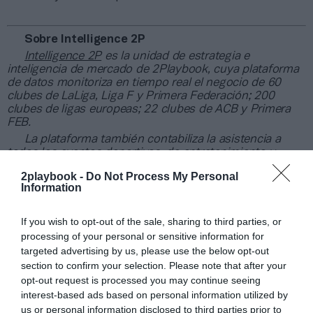
Sobre Intelligence 2P
Intelligence 2P
es la unidad de estrategia e
inteligencia de mercado de 2Playbook, cuya plataforma
de datos monitoriza en tiempo real el negocio de 60
clubes de LaLiga, Liga F y Primera Federación; 200
clubes de ligas europeas; 22 clubes de ACB y Primera
FEB.
La plataforma también contabiliza la asistencia a
todos los eventos deportivos, de entretenimiento y
música en España, así como más de 25.000 contratos
2playbook -
Do Not Process My Personal
de patrocinio en el mercado español y otros 7.000
Information
contratos de las ligas europeas y norteamericanas de
fútbol y baloncesto, segmentados por competición,
tipología de activos, marcas, categorías de producto y
If you wish to opt-out of the sale, sharing to third parties, or
valor económico aproximado de cada acuerdo. Si
processing of your personal or sensitive information for
quieres más información, contacta con nosotros a
targeted advertising by us, please use the below opt-out
través de
intelligence@2playbook.com
.
section to confirm your selection. Please note that after your
opt-out request is processed you may continue seeing
Añadir
2Playbook
como fuente preferida de Google
interest-based ads based on personal information utilized by
de forma gratuita
us or personal information disclosed to third parties prior to