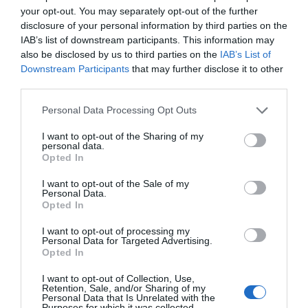
Mantente informado con las últimas noticias de actualidad.
your opt-out. You may separately opt-out of the further
ACTIVAR AHORA
disclosure of your personal information by third parties on the
IAB’s list of downstream participants. This information may
also be disclosed by us to third parties on the
IAB’s List of
Downstream Participants
that may further disclose it to other
Compartir
third parties.
Imprimir
Personal Data Processing Opt Outs
Índex
2P
I want to opt-out of the Sharing of my
personal data.
Opted In
CSD
I want to opt-out of the Sale of my
Personal Data.
ACB
Opted In
I want to opt-out of processing my
Personal Data for Targeted Advertising.
Opted In
Publicidad
I want to opt-out of Collection, Use,
Retention, Sale, and/or Sharing of my
Personal Data that Is Unrelated with the
2P
2Playbook Club
Purposes for which it was collected.