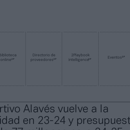
Biblioteca
Directorio de
2Playbook
2P
Eventos
2P
2P
2P
online
proveedores
Intelligence
tivo Alavés vuelve a la
lidad en 23-24 y presupues