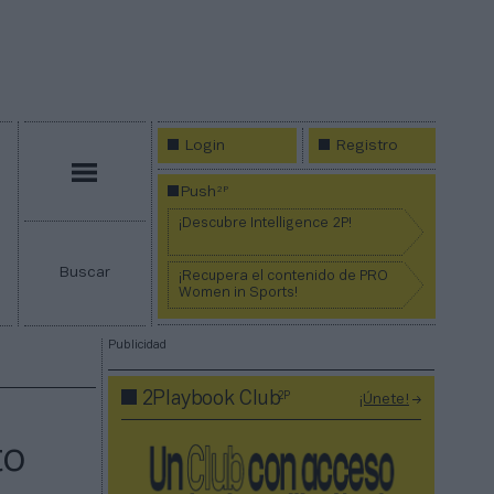
Login
Registro
Menú
2P
Push
¡Descubre Intelligence 2P!
Buscar
¡Recupera el contenido de PRO
Women in Sports!
Publicidad
2P
2Playbook Club
¡Únete!
to