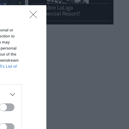
¡Descubre LaLiga
Commercial Report!​​
sonal or
ection to
ou may
 personal
out of the
 downstream
B’s List of
 y apunta
de vuelta