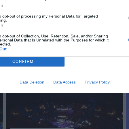
In
to opt-out of processing my Personal Data for Targeted
n no formas parte de 2Playbook Club
ing.
In
¡Hazte Socio para acceder a este contenido exclusivo!
o opt-out of Collection, Use, Retention, Sale, and/or Sharing
¡Suscríbete!
Inicia sesión
ersonal Data that Is Unrelated with the Purposes for which it
lected.
Out
CONFIRM
Imprimir
Data Deletion
Data Access
Privacy Policy