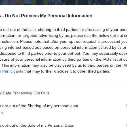
k -
Do Not Process My Personal Information
to opt-out of the sale, sharing to third parties, or processing of your per
formation for targeted advertising by us, please use the below opt-out s
r selection. Please note that after your opt-out request is processed y
eing interest-based ads based on personal information utilized by us or
19 de noviembre de 2024
disclosed to third parties prior to your opt-out. You may separately opt-
losure of your personal information by third parties on the IAB’s list of
. This information may also be disclosed by us to third parties on the
IA
Guardar
Me gusta
Participants
that may further disclose it to other third parties.
lavés recupera la senda de la rentabilidad económica
endo, mientras continúa trabajando por consolidarse 
l Data Processing Opt Outs
sión. El club de LaLiga EA Sports cerró 2023-202
o opt-out of the Sharing of my personal data.
In
o opt-out of the Sale of my Personal Data.