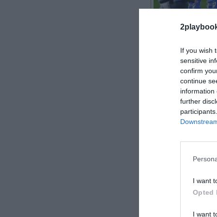
2playboo
If you wish 
sensitive in
confirm you
continue se
2Playbook
information 
further disc
participants
Downstream 
El Deportivo A
a seguir creci
Persona
en Primera Divi
I want t
Opted 
I want t