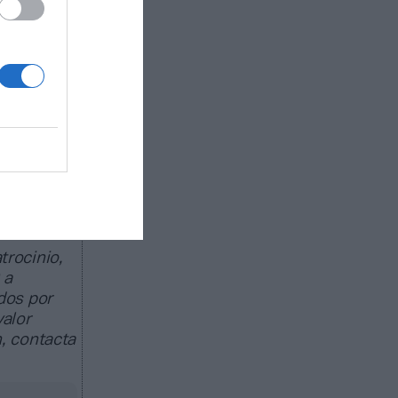
smo,
la
ara
e le
ado de
egocio de
as
trocinio,
 a
dos por
valor
, contacta