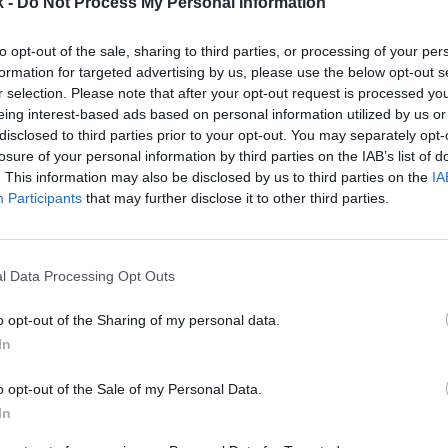
k -
Do Not Process My Personal Information
onsejo Superior de Deportes (CSD) autorice la compr
 del club, Megía extenderá la misma oferta el resto 
to opt-out of the sale, sharing to third parties, or processing of your per
 temporada 2024-2025, la Fundación del club contaba
formation for targeted advertising by us, please use the below opt-out s
nariado, y el propio Estudiantes tiene un 8,8%. El p
r selection. Please note that after your opt-out request is processed y
si se desprende de su paquete, al igual que el resto d
eing interest-based ads based on personal information utilized by us or
e ostentan en total el
31% restante.
Se espera que 
disclosed to third parties prior to your opt-out. You may separately opt-
ico se pronuncie
antes de agosto o, de no hacerlo,
losure of your personal information by third parties on the IAB’s list of
 autorizar la compra, Megía extenderá la oferta el re
. This information may also be disclosed by us to third parties on the
IA
Participants
that may further disclose it to other third parties.
, el empresario ofrece
6,6 millones de euros por el 
de
9 euros por acción
, un 50% de prima respecto a lo
 valen actualmente. Además, acometerá una ampliaci
l Data Processing Opt Outs
illones de euros
en el club con vistas a reforzarlo y 
a. Estos 15 millones llegarán en dos fases:
6 millone
o opt-out of the Sharing of my personal data.
capital y otros 9 millones de euros en los próximos
In
2Playbook
. Si no cumple con la ampliación, Triana d
a recomprar las acciones que compre Megía a mitad d
o opt-out of the Sale of my Personal Data.
riana en la asamblea con socios celebrada a finales 
In
icado, Megía asegura que los 15 millones estarán 