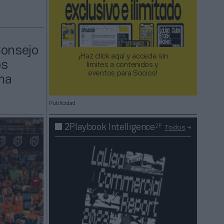
Consejo
¡Haz click aquí y accede sin
os
límites a contenidos y
eventos para Socios!​​​​​​​
ma
Publicidad
2P
2Playbook Intelligence
Todos