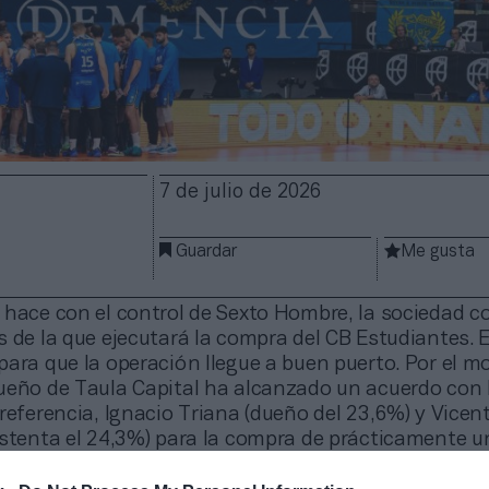
7 de julio de 2026
Guardar
Me gusta
 hace con el control de Sexto Hombre, la sociedad c
 de la que ejecutará la compra del CB Estudiantes. 
ara que la operación llegue a buen puerto. Por el m
ueño de Taula Capital ha alcanzado un acuerdo con 
referencia, Ignacio Triana (dueño del 23,6%) y Vicen
ostenta el 24,3%) para la compra de prácticamente 