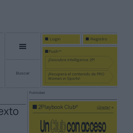
Login
Registro
Menú
2P
Push
¡Descubre Intelligence 2P!
Buscar
¡Recupera el contenido de PRO
Women in Sports!
Publicidad
2P
2Playbook Club
¡Únete!
exto