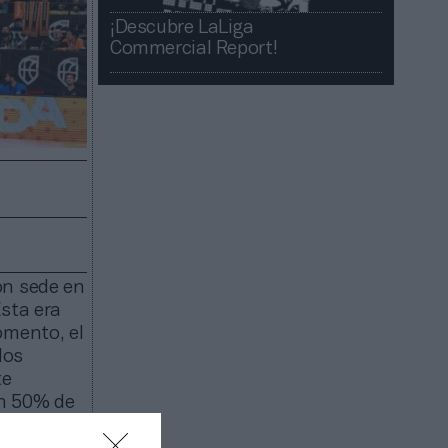
¡Descubre LaLiga
Commercial Report!​​
on sede en
Esta era
omento, el
los
te
un 50% de