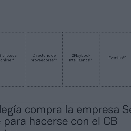
Biblioteca
Directorio de
2Playbook
2P
Eventos
2P
2P
2P
online
proveedores
Intelligence
egía compra la empresa S
para hacerse con el CB