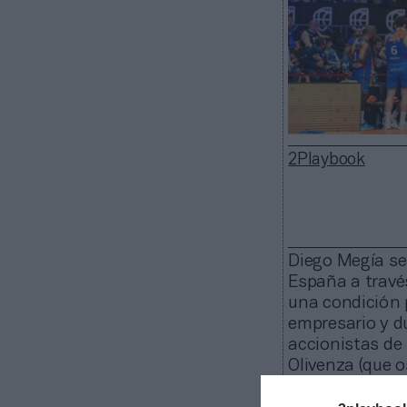
2Playbook
Diego Megía se
España a través
una condición p
empresario y d
accionistas de 
Olivenza (que 
la propiedad.