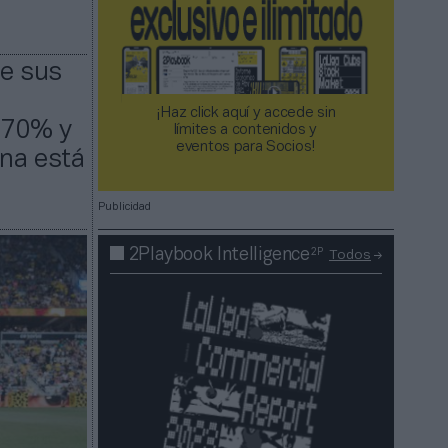
de sus
¡Haz click aquí y accede sin
l 70% y
límites a contenidos y
eventos para Socios!​​​​​​​
ana está
Publicidad
2P
2Playbook Intelligence
Todos