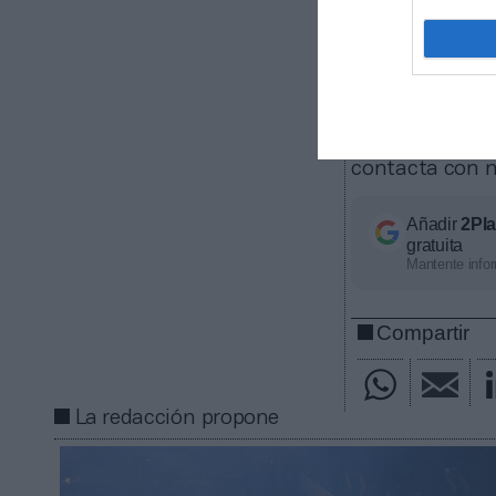
La plataform
deportivos, de
contratos de pa
ligas europeas
competición, ti
económico apro
contacta con n
Añadir
2Pl
gratuita
Mantente infor
Compartir
La redacción propone