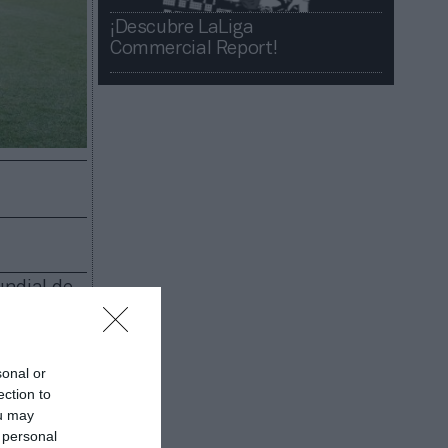
¡Descubre LaLiga
Commercial Report!​​
undial de
occer
ew,
aloración
sonal or
portico
.
ection to
ios de la
ou may
% restante
 personal