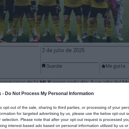
2 de julio de 2025
Guardar
Me gusta
franquicias de la
MLS
crece cada día. A un año del M
en plena fase final del nuevo Mundial de Clubes, el
s
k -
Do Not Process My Personal Information
 una operación corporativa. El dueño de
Columbus Cr
 Group (HSG),
ha vendido un 10% del equipo a una
v
to opt-out of the sale, sharing to third parties, or processing of your per
s de dólares
(765 millones de euros), según avanza
S
formation for targeted advertising by us, please use the below opt-out s
 es la familia Edwards, que ya eran socios minoritar
r selection. Please note that after your opt-out request is processed y
s la operación, los
Edwards alcanzan el 30%
y el 70
eing interest-based ads based on personal information utilized by us or