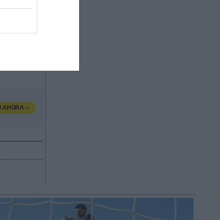
ntos
de 25.000
tos de las
ados por
 valor
n,
R AHORA