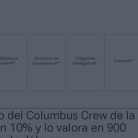
Biblioteca
Directorio de
2Playbook
2P
Eventos
2P
2P
2P
online
proveedores
Intelligence
o del Columbus Crew de la
n 10% y lo valora en 900