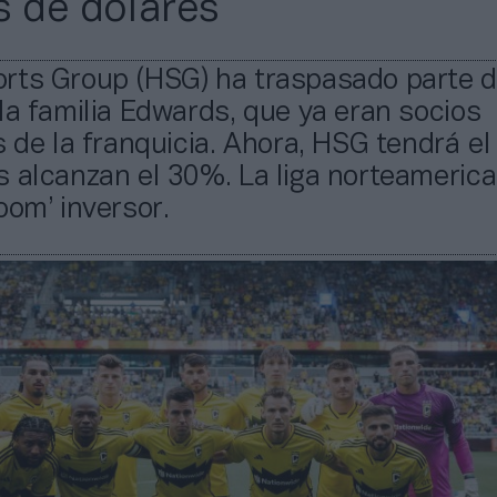
s de dólares
rts Group (HSG) ha traspasado parte 
la familia Edwards, que ya eran socios
s de la franquicia. Ahora, HSG tendrá e
 alcanzan el 30%. La liga norteameric
oom’ inversor.