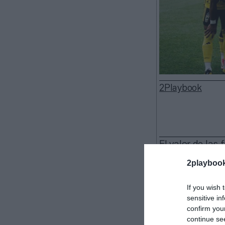
2Playbook
El valor de las 
Selecciones, y 
2playboo
vuelve a cerrar
Haslam Sports
If you wish 
de
900 millone
sensitive in
El comprador
confirm you
franquicia. Tra
continue se