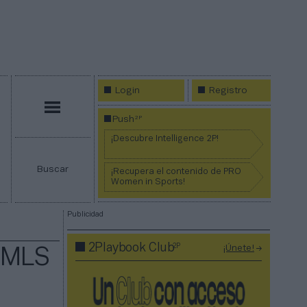
Login
Registro
Menú
2P
Push
¡Descubre Intelligence 2P!
Buscar
¡Recupera el contenido de PRO
Women in Sports!
Publicidad
2P
2Playbook Club
¡Únete!
 MLS