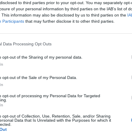
disclosed to third parties prior to your opt-out. You may separately opt-
r de HSG,
propietaria
también de los
Cleveland Brow
losure of your personal information by third parties on the IAB’s list of
los
Milwaukee Bucks
(NBA). Ambos inversores
pagar
. This information may also be disclosed by us to third parties on the
IA
lares
(128 millones de euros)
a la MLS en 2018
para 
Participants
that may further disclose it to other third parties.
os para operar el equipo de
Ohio
tras la marcha del a
thony Precourt, para fundar el Austin FC.
so de acciones se produce en un momento de alto int
l Data Processing Opt Outs
fútbol de Estados Unidos. En abril, la
familia Miller
, a
Utah Jazz,
compró el
Real Salt Lake
–y el equipo de
o opt-out of the Sharing of my personal data.
Royals– en una operación de cerca de 600 millones
In
illones de euros). Además, actualmente hay dos
fran
ouver Whitecaps
y San Jose Earthquakes.
o opt-out of the Sale of my Personal Data.
In
to opt-out of processing my Personal Data for Targeted
ligence 2P
ing.
In
 2P
es la unidad de estrategia e inteligencia de merc
a plataforma de datos monitoriza en tiempo real el 
o opt-out of Collection, Use, Retention, Sale, and/or Sharing
Liga, Liga F y Primera Federación; 200 clubes de liga
ersonal Data that Is Unrelated with the Purposes for which it
lected.
lubes de ACB y Primera FEB.
Out