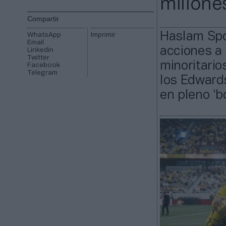
millone
Compartir
Haslam Spo
WhatsApp
Imprimir
Email
acciones a 
Linkedin
Twitter
minoritario
Facebook
Telegram
los Edwards
en pleno ‘b