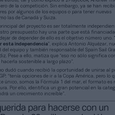
de euros), tal y como explicó a
2Playbook,
Andrew Th
iero de la competición. Sin embargo, ya se han recib
res por algunos de los equipos o para tener nuevas
omo las de Canadá y Suiza.
 principal del proyecto es ser totalmente independien
estro presupuesto hay una parte que está financiada
e dejar de depender de ello es el objetivo número uno.
ar esta independencia
”, explica Antonio Alquézar, n
l del equipo y también responsable del Spain Sail Gr
iz. Pese a ello, matiza que “eso no sólo significa co
 hacerla sostenible a largo plazo”.
 no dudó cuando recibió la oportunidad de unirse al 
GP: “tenía opciones de ir a la Copa América, pero lo q
te único, somos la Fórmula 1 del mar, el formato es
ura. Por ello, identifica un gran potencial en la categ
drá un crecimiento increíble”.
querida para hacerse con un