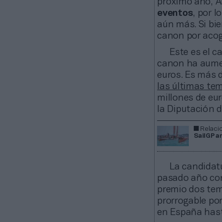
próximo año, 
eventos
, por 
aún más. Si bi
canon por acog
Este es el c
canon ha aumen
euros. Es más d
las últimas te
millones de eu
la Diputación 
Relaci
SailGP a
La candidatu
pasado año con
premio dos tem
prorrogable por
en España has