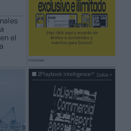
inales
na
¡Haz click aquí y accede sin
en el
límites a contenidos y
eventos para Socios!​​​​​​​
a
Publicidad
2P
2Playbook Intelligence
Todos