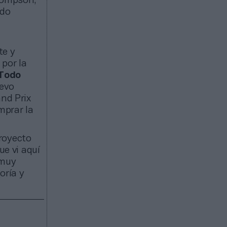
ompson,
ido
te y
 por la
Todo
uevo
and Prix
mprar la
proyecto
ue vi aquí
 muy
oría y