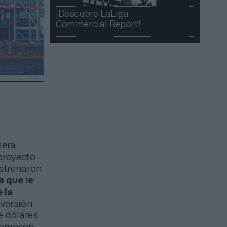
¡Descubre LaLiga
Commercial Report!​​
mera
 proyecto
estrenaron
s que le
 la
nversión
e dólares