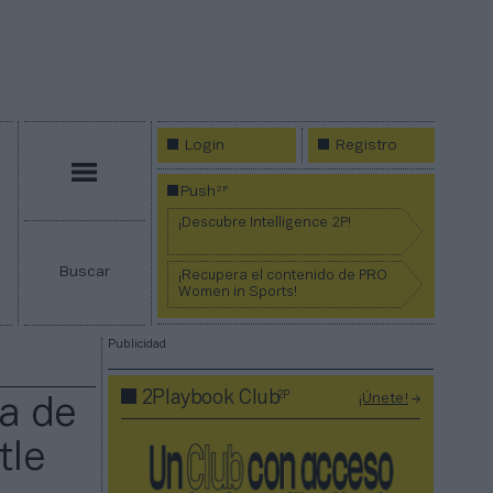
Login
Registro
Menú
2P
Push
¡Descubre Intelligence 2P!
Buscar
¡Recupera el contenido de PRO
Women in Sports!
Publicidad
2P
2Playbook Club
¡Únete!
a de
tle