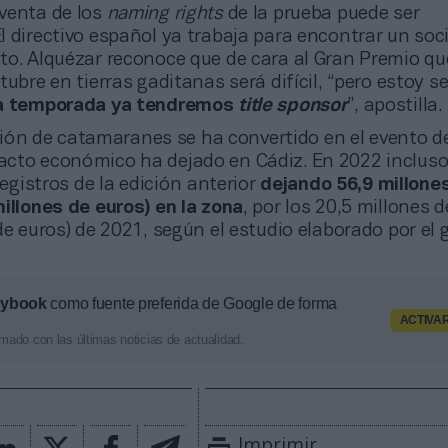
a venta de los
naming rights
de la prueba puede ser
 directivo español ya trabaja para encontrar un soc
to. Alquézar reconoce que de cara al Gran Premio qu
tubre en tierras gaditanas será difícil, “pero estoy s
ma temporada ya tendremos
title sponsor
”, apostilla.
ión de catamaranes se ha convertido en el evento d
cto económico ha dejado en Cádiz. En 2022 incluso
registros de la edición anterior
dejando 56,9 millone
illones de euros) en la zona
, por los 20,5 millones 
de euros) de 2021, según el estudio elaborado por el 
aybook
como fuente preferida de Google de forma
ACTIVA
mado con las últimas noticias de actualidad.
Imprimir