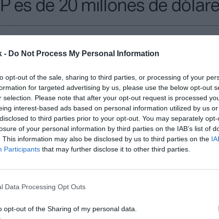
P es de 20 millones de dólar
cia en el Comité Olímpico Internacional (COI), dónde
de presidencia; en la Copa América y la Fórmula 1, 
k -
Do Not Process My Personal Information
onsultor; además de ocupar la dirección global de m
cNet) y National Geographic; junto con la propiedad
to opt-out of the sale, sharing to third parties, or processing of your per
Alquézar se encarga de liderar una nueva etapa en e
formation for targeted advertising by us, please use the below opt-out s
r selection. Please note that after your opt-out request is processed y
eing interest-based ads based on personal information utilized by us or
ector general de Los Gallos afirma que “se están llev
disclosed to third parties prior to your opt-out. You may separately opt-
 cambios, se están analizando muchas cosas. Pero
losure of your personal information by third parties on the IAB’s list of
 lo importante es adaptar el proyecto al talento que
. This information may also be disclosed by us to third parties on the
IA
. El presupuesto anual para los equipos supera los 
Participants
that may further disclose it to other third parties.
ido aumentando a medida que se han ido incorporan
ario. Entre ellas, el responsable del equipo español
n
corporación de nuevos circuitos españoles
, aunque 
l Data Processing Opt Outs
mpetencia. Ciudades como Barcelona, Ibiza, Palma
arote o Valencia ya mostraron con anterioridad su i
o opt-out of the Sharing of my personal data.
.