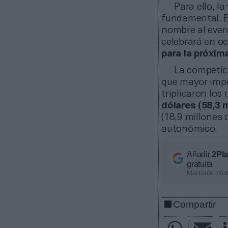
Para ello, l
fundamental. El
nombre al even
celebrará en oc
para la próxi
La competic
que mayor impa
triplicaron los 
dólares (58,3 m
(18,9 millones 
autonómico.
Añadir
2Pl
gratuita
Mantente infor
Compartir