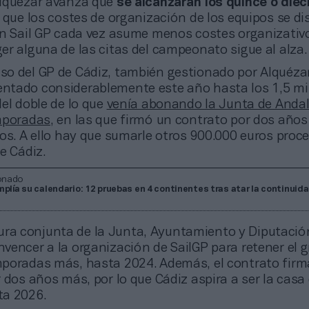
Alquézar avanza que
se alcanzarán los quince o diec
lo que los costes de organización de los equipos se d
en Sail GP cada vez asume menos costes organizativo
er alguna de las citas del campeonato sigue al alza
aso del GP de Cádiz, también gestionado por Alquéza
tado considerablemente este año hasta los 1,5 mi
el doble de lo que
venía abonando la Junta de Andal
mporadas
, en las que firmó un contrato por dos años
ros. A ello hay que sumarle otros 900.000 euros proc
de Cádiz.
onado
mplía su calendario: 12 pruebas en 4 continentes tras atar la continuid
ra conjunta de la Junta, Ayuntamiento y Diputación
vencer a la organización de SailGP para retener el 
poradas más, hasta 2024. Además, el contrato firm
 dos años más, por lo que Cádiz aspira a ser la casa
ta 2026.