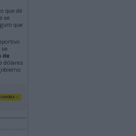
io que dé
e se
eguro que
eportivo
 se
s de
de dólares
gobierno
R AHORA