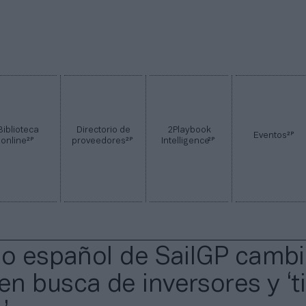
Biblioteca
Directorio de
2Playbook
2P
Eventos
2P
2P
2P
online
proveedores
Intelligence
po español de SailGP cambi
n busca de inversores y ‘ti