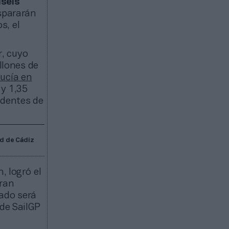
iséis
ispararán
s, el
.
r, cuyo
llones de
ucía en
 y 1,35
edentes de
ad de Cádiz
, logró el
gran
ado será
 de SailGP