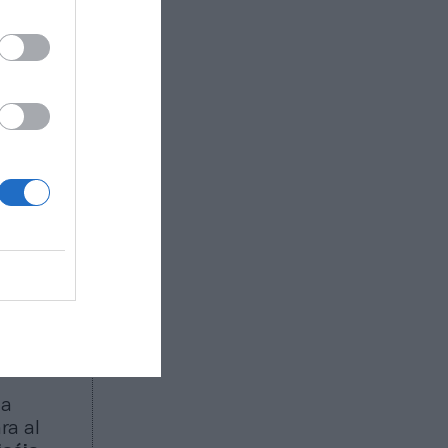
l FC
ial. Hay
el Coutts,
e la
érez y Cía
mo
l
l Gran
ha
ra al