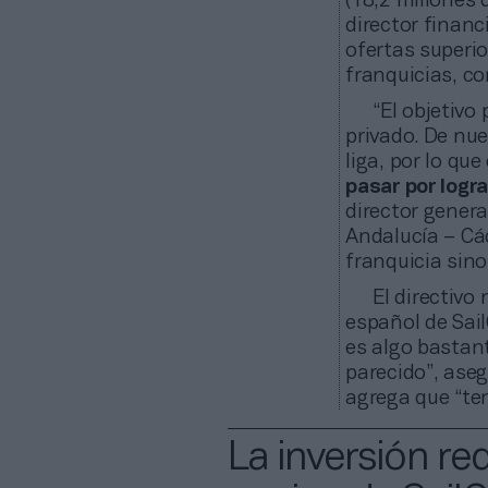
(18,2 millones 
director financ
ofertas superio
franquicias, c
“El objetivo
privado. De nu
liga, por lo qu
pasar por logr
director genera
Andalucía – Cád
franquicia sino
El directivo
español de Sail
es algo bastan
parecido”, aseg
agrega que “ten
La inversión re