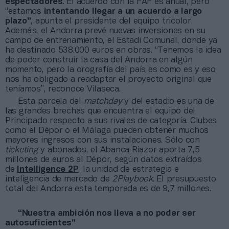
espectadores
. El acuerdo con la FAF es anual, pero
“estamos
intentando llegar a un acuerdo a largo
plazo”
, apunta el presidente del equipo tricolor.
Además, el Andorra prevé nuevas inversiones en su
campo de entrenamiento, el Estadi Comunal, donde ya
ha destinado 538.000 euros en obras. “Tenemos la idea
de poder construir la casa del Andorra en algún
momento, pero la orografía del país es como es y eso
nos ha obligado a readaptar el proyecto original que
teníamos”, reconoce Vilaseca.
Esta parcela del
matchday
y del estadio es una de
las grandes brechas que encuentra el equipo del
Principado respecto a sus rivales de categoría. Clubes
como el Dépor o el Málaga pueden obtener muchos
mayores ingresos con sus instalaciones. Sólo con
ticketing
y abonados, el Abanca Riazor aporta 7,5
millones de euros al Dépor, según datos extraídos
de
Intelligence 2P
, la unidad de estrategia e
inteligencia de mercado de
2Playbook
. El presupuesto
total del Andorra esta temporada es de 9,7 millones.
“Nuestra ambición nos lleva a no poder ser
autosuficientes”