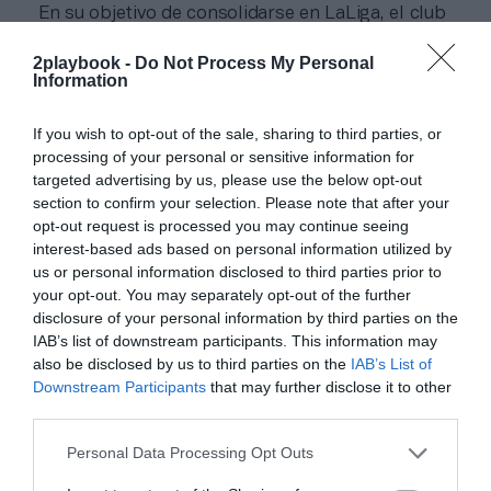
En su objetivo de consolidarse en LaLiga, el club
trabaja en sumar recursos por todos los ámbitos de
negocio. En el campo aspiran a
sumar oferta de
2playbook -
Do Not Process My Personal
hospitality
, algo que va muy ligado a la pata comercial,
Information
donde el Andorra ya cuenta con
70 patrocinadores
.
Sólo el Club de Empresas cuenta con 25 compañías,
If you wish to opt-out of the sale, sharing to third parties, or
con las que realiza acciones cada mes. “Buscamos que
processing of your personal or sensitive information for
las empresas medianas y pequeñas puedan participar
targeted advertising by us, please use the below opt-out
del proyecto”, asegura Vilaseca.
section to confirm your selection. Please note that after your
La masa social se ha consolidado con el ascenso, en
opt-out request is processed you may continue seeing
unos 1.600 abonados, cifra que no cayó tanto como
interest-based ads based on personal information utilized by
suele suceder con los clubes que caen a Primera
Federación. De hecho, Vilaseca explica que “pese a
us or personal information disclosed to third parties prior to
tener menos socios (tras el descenso), fidelizamos más
your opt-out. You may separately opt-out of the further
a los que se quedaron. Insistimos en el proyecto y eso
disclosure of your personal information by third parties on the
fidelizó. Con el cambio de estadio, y viendo la gente que
IAB’s list of downstream participants. This information may
sube a Encamp, creo que
tenemos un margen de
also be disclosed by us to third parties on the
IAB’s List of
mejora evidente
”.
Downstream Participants
that may further disclose it to other
third parties.
Relacionado
El FC Andorra recupera el patrocinio de Pyrénées y lo
Personal Data Processing Opt Outs
lleva a la trasera del pantalón