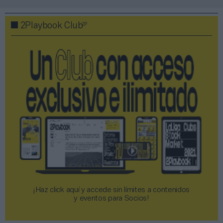
2P
2Playbook Club
¡Haz click aquí y accede sin límites a contenidos
y eventos para Socios!​​​​​​​