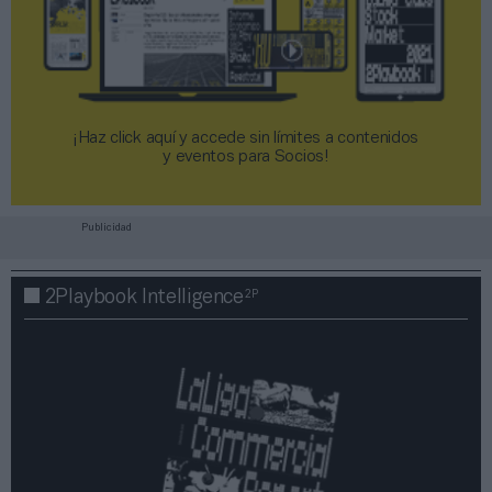
¡Haz click aquí y accede sin límites a contenidos
y eventos para Socios!​​​​​​​
Publicidad
2P
2Playbook Intelligence