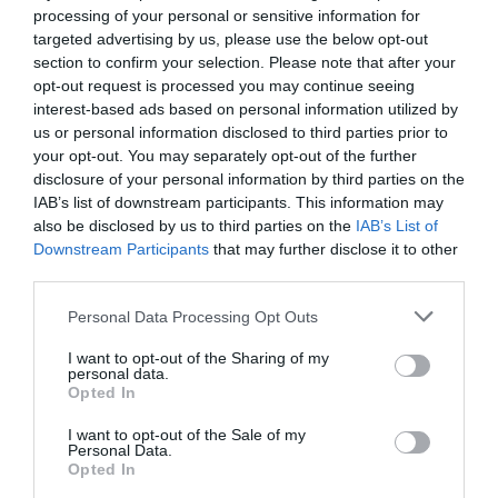
fútbol y baloncesto, segmentados por competición,
processing of your personal or sensitive information for
tipología de activos, marcas, categorías de producto y
targeted advertising by us, please use the below opt-out
valor económico aproximado de cada acuerdo. Si
section to confirm your selection. Please note that after your
quieres más información, contacta con nosotros a
través de
intelligence@2playbook.com
.
opt-out request is processed you may continue seeing
interest-based ads based on personal information utilized by
us or personal information disclosed to third parties prior to
Añadir
2Playbook
como fuente preferida de Google
your opt-out. You may separately opt-out of the further
de forma gratuita
Mantente informado con las últimas noticias de actualidad.
disclosure of your personal information by third parties on the
ACTIVAR AHORA
IAB’s list of downstream participants. This information may
also be disclosed by us to third parties on the
IAB’s List of
Downstream Participants
that may further disclose it to other
third parties.
Compartir
Personal Data Processing Opt Outs
Imprimir
I want to opt-out of the Sharing of my
personal data.
Índex
2P
Opted In
I want to opt-out of the Sale of my
Everton FC
Personal Data.
Opted In