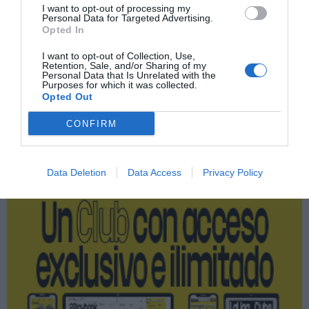
Premier League
I want to opt-out of processing my
Personal Data for Targeted Advertising.
Opted In
Operaciones corporativas
I want to opt-out of Collection, Use,
Retention, Sale, and/or Sharing of my
Nombramiento
Personal Data that Is Unrelated with the
Purposes for which it was collected.
Opted Out
CONFIRM
Publicidad
2P
2Playbook Club
Data Deletion
Data Access
Privacy Policy