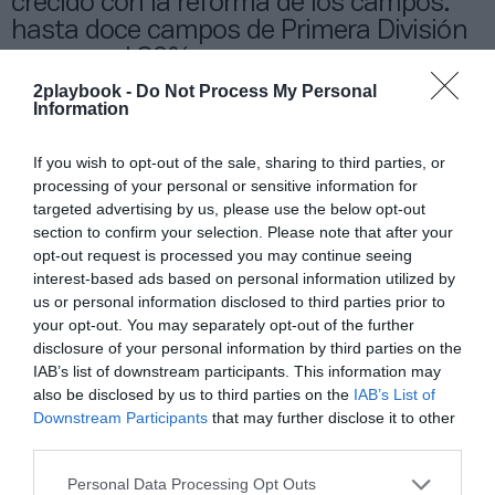
crecido con la reforma de los campos:
hasta doce campos de Primera División
superan el 80%
2playbook -
Do Not Process My Personal
Information
Además de la mejora en sus cifras de aforo, la
reforma de estadios y la implantación de nuevos
If you wish to opt-out of the sale, sharing to third parties, or
espacios permite a los clubes incrementar el ROI de
processing of your personal or sensitive information for
sus patrocinios. Más allá del
networking
en los
targeted advertising by us, please use the below opt-out
hospitality
,
las marcas tienen cada vez más lugares
section to confirm your selection. Please note that after your
en los estadios en los que poder activar más y mejor
sus patrocinios
. Desde el RCD Espanyol, su
opt-out request is processed you may continue seeing
responsable de instalaciones, Josep Toldrà, destaca
interest-based ads based on personal information utilized by
que en su proyecto junto a MolcaWorld “no sólo
us or personal information disclosed to third parties prior to
buscábamos mejoras arquitectónicas, si no que el
your opt-out. You may separately opt-out of the further
retorno comercial fuese directamente relacionado con
disclosure of your personal information by third parties on the
la posibilidad de que los patrocinadores del RCD
IAB’s list of downstream participants. This information may
Espanyol y los aficionados VIP pudiesen vivir una
also be disclosed by us to third parties on the
IAB’s List of
experiencia única y exclusiva de momentos clave de un
Downstream Participants
that may further disclose it to other
matchday
”.
third parties.
En la conceptualización de estadios, la experiencia
es un
must
. La innovación en este aspecto es un valor
Personal Data Processing Opt Outs
diferencial para clubes y empresas, y en ello,