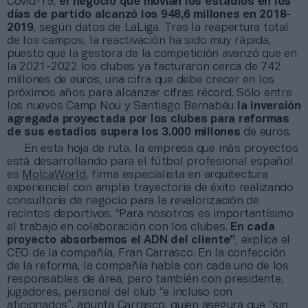
Covid-19,
el negocio que movían los estadios en los
días de partido alcanzó los 948,6 millones en 2018-
2019
, según datos de LaLiga. Tras la reapertura total
de los campos, la reactivación ha sido muy rápida,
puesto que la gestora de la competición avanzó que en
la 2021-2022 los clubes ya facturaron cerca de 742
millones de euros, una cifra que debe crecer en los
próximos años para alcanzar cifras récord. Sólo entre
los nuevos Camp Nou y Santiago Bernabéu
la inversión
agregada proyectada por los clubes para reformas
de sus estadios supera los 3.000 millones
de euros.
En esta hoja de ruta, la empresa que más proyectos
está desarrollando para el fútbol profesional español
es
MolcaWorld
, firma especialista en arquitectura
experiencial con amplia trayectoria de éxito realizando
consultoría de negocio para la revalorización de
recintos deportivos. “Para nosotros es importantísimo
el trabajo en colaboración con los clubes.
En cada
proyecto absorbemos el ADN del cliente”
, explica el
CEO de la compañía, Fran Carrasco. En la confección
de la reforma, la compañía habla con cada uno de los
responsables de área, pero también con presidente,
jugadores, personal del club “e incluso con
aficionados”, apunta Carrasco, quien asegura que “sin