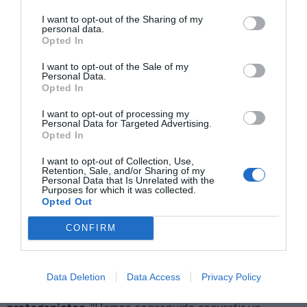
MolcaWorld fue pionera al crear “la primera sala
I want to opt-out of the Sharing of my
experiencial en un túnel de salida para que los
personal data.
asistentes pudieran ver salir y entrar al campo a los
Opted In
jugadores”
, apunta Carrasco. Tanto el RCD Espanyol,
como la SD Ponferradina o el RCD Mallorca han
I want to opt-out of the Sale of my
incorporado este túnel, en donde los aficionados,
Personal Data.
Opted In
además de disfrutar de un catering, pueden escuchar
las arengas de los futbolistas justo antes de saltar al
I want to opt-out of processing my
césped y sentir esa sensación tan exclusiva y cercana
Personal Data for Targeted Advertising.
con sus ídolos.
Opted In
Una de las innovaciones más
I want to opt-out of Collection, Use,
Retention, Sale, and/or Sharing of my
destacadas, e ideada por MolcaWorld, es
Personal Data that Is Unrelated with the
Purposes for which it was collected.
la sala experiencial situada en el túnel de
Opted Out
salida al campo de los jugadores
CONFIRM
Experiencias innovadoras, promovidas por
MolcaWorld, quien también ideó las primeras salas VIP
Data Deletion
Data Access
Privacy Policy
en las salas de prensa y
una zona
premium
junto a los
banquillos para disfrutar del partido al lado de los