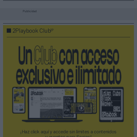
Publicidad
2P
2Playbook Club
¡Haz click aquí y accede sin límites a contenidos