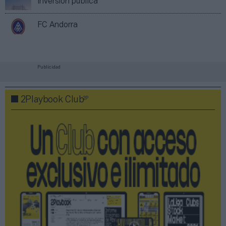
Inversión pública
FC Andorra
Publicidad
2P
2Playbook Club