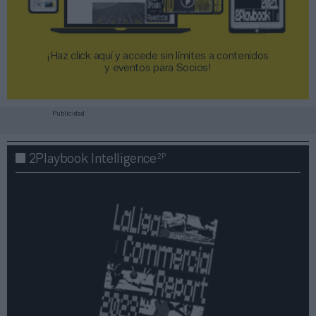
¡Haz click aquí y accede sin límites a contenidos
y eventos para Socios!​​​​​​​
Publicidad
2P
2Playbook Intelligence