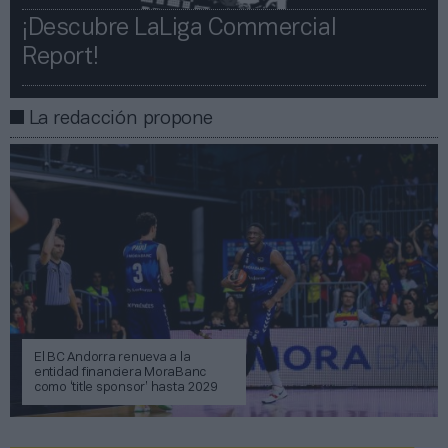
¡Descubre LaLiga Commercial
Report!​​
La redacción propone
El BC Andorra renueva a la
entidad financiera MoraBanc
como ‘title sponsor’ hasta 2029